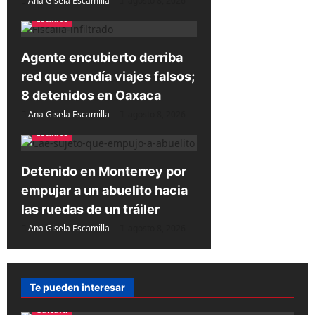
Ana Gisela Escamilla
agosto 8, 2026
t
Estados
r
a
Agente encubierto derriba
d
red que vendía viajes falsos;
a
8 detenidos en Oaxaca
Ana Gisela Escamilla
agosto 8, 2026
s
Estados
Detenido en Monterrey por
empujar a un abuelito hacia
las ruedas de un tráiler
Ana Gisela Escamilla
agosto 8, 2026
Te pueden interesar
Cultura