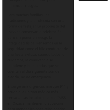
minimizar riesgos.
Para muchas familias, las
tradiciones y la pirotecnia son una
forma de festejar. La propuesta del
IMSS es conservar la celebración
pero sin poner en riesgo la
integridad física. Pensemos en la
seguridad como el hilo conductor de
una fiesta exitosa: cuando todos lo
cuidamos, la convivencia se
mantiene y las historias que se
cuentan al día siguiente son de
alegría, no de emergencia.
Si surge una urgencia, marque 911 y
acuda a la unidad médica más
cercana. Las instalaciones del IMSS
en Oaxaca mantienen disposición
para atender lesiones relacionadas