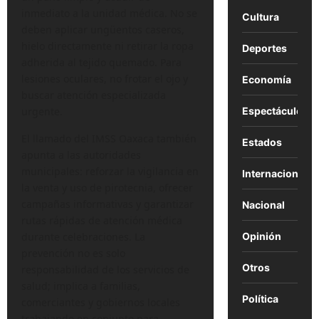
inmediato a la unidad médica. No se
Cultura
deben aplicar ungüentos caseros,
hielo directamente ni retirar la ropa
Deportes
adherida al tejido quemado. Para
lesiones oculares, no frotar el ojo y
Economía
buscar atención especializada
urgente.
Espectáculos
El llamado del IMSS Oaxaca también
Estados
apunta a las autoridades
municipales: reforzar la vigilancia en
Internacional
la venta y uso de pirotecnia, ofrecer
campañas informativas y garantizar
Nacional
rutas rápidas de atención médica
durante celebraciones. La
Opinión
prevención no es solo
Otros
responsabilidad de los servicios de
salud; implica a familias,
Política
comerciantes y gobiernos locales
trabajando en conjunto para