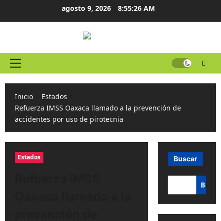
Ir
agosto 9, 2026
8:55:26 AM
al
contenido
Menú
principal
Inicio
Estados
Refuerza IMSS Oaxaca llamado a la prevención de
accidentes por uso de pirotecnia
Estados
Buscar
Refuerza IMSS
Busca
Oaxaca llamado a la
prevención de