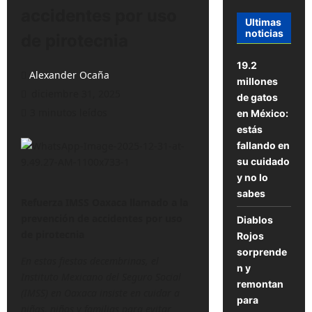
accidentes por uso
Ultimas
noticias
de pirotecnia
19.2
Alexander Ocaña
millones
diciembre 31, 2025
de gatos
3 minutos leídos
en México:
estás
fallando en
su cuidado
y no lo
sabes
Refuerza IMSS Oaxaca llamado a la
prevención de accidentes por uso
Diablos
de pirotecnia
Rojos
sorprende
En estas fiestas decembrinas, el
n y
Instituto Mexicano del Seguro Social
remontan
(IMSS) en Oaxaca insiste en cuidar a
para
niñas, niños y familias para evitar