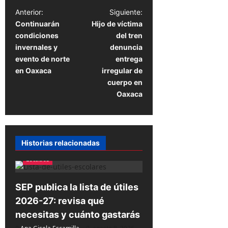
N
Anterior:
Siguiente:
Continuarán
Hijo de víctima
a
condiciones
del tren
v
invernales y
denuncia
e
evento de norte
entrega
en Oaxaca
irregular de
g
cuerpo en
a
Oaxaca
c
i
ó
Historias relacionadas
n
Estados
d
e
SEP publica la lista de útiles
2026-27: revisa qué
e
necesitas y cuánto gastarás
n