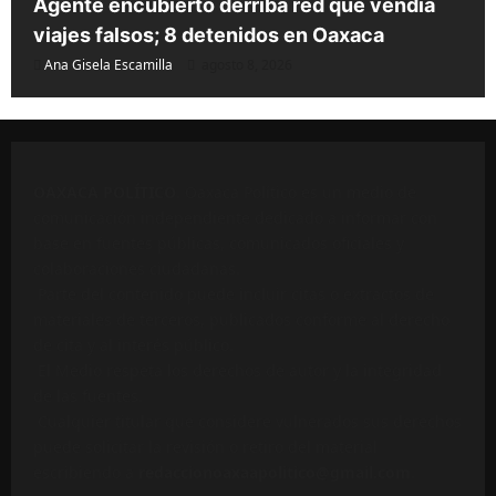
Agente encubierto derriba red que vendía
viajes falsos; 8 detenidos en Oaxaca
Ana Gisela Escamilla
agosto 8, 2026
OAXACA POLÍTICO
. Oaxaca Político es un medio de
comunicación independiente dedicado a informar con
base en fuentes públicas, comunicados oficiales y
colaboraciones ciudadanas.
Parte del contenido puede incluir citas o extractos de
materiales de terceros, publicados conforme al derecho
de cita y al interés público.
El Medio respeta los derechos de autor y la integridad
de las fuentes.
Cualquier titular que considere vulnerados sus derechos
puede solicitar la revisión o retiro del material
escribiendo a
redaccionoaxaapolitico@gmail.com
.