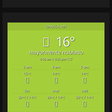
OAXACA, MX
16°
mayormente nublado
6:08 am
6:55 pm CST
3 am
4 am
5 am
15
14
14
°C
°C
°C
lun
mar
mié
29
/ 14
29
/ 14
29
/ 14
°C
°C
°C
°C
°C
°C