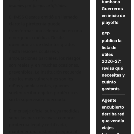
tumbar a
lesiones por fuegos artificiales.
Guerreros
en inicio de
El IMSS Oaxaca emitió un llamado
playoffs
claro: la pirotecnia puede
transformar una celebración en una
SEP
emergencia médica. Desde
publica la
quemaduras de distintos grados
lista de
hasta lesiones oculares y
útiles
amputaciones parciales, los riesgos
2026-27:
son reales y, en muchas ocasiones,
revisa qué
prevenibles. La institución recuerda
necesitas y
que los más vulnerables son los
cuánto
niños y adolescentes, quienes
gastarás
suelen recibir objetos pirotécnicos
sin la supervisión adecuada.
Agente
encubierto
El mensaje oficial subraya medidas
derriba red
sencillas pero efectivas: comprar
que vendía
pirotecnia legal y certificada,
viajes
mantener una distancia segura al