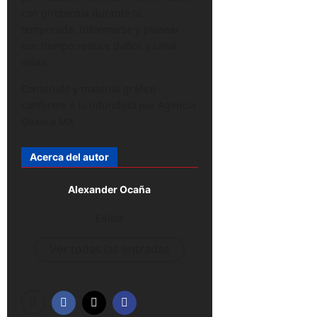
con pirotecnia durante la
temporada. Informarse y planear
con tiempo reduce daños y salva
vidas.
Contenido y material gráfico
conforme a lo difundido por Agencia
Oaxaca MX
Acerca del autor
Alexander Ocaña
Editor
Ver todas las entradas