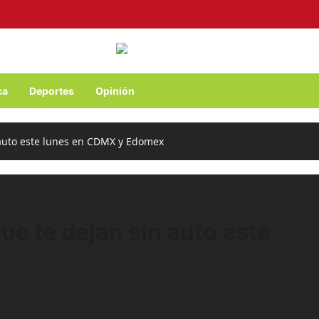
ca
Deportes
Opinión
n auto este lunes en CDMX y Edomex
que te dejan sin auto este