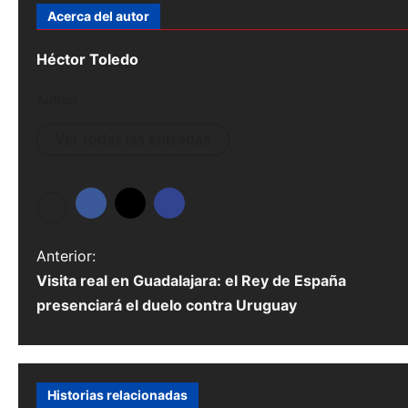
Acerca del autor
Héctor Toledo
Author
Ver todas las entradas
N
Anterior:
Visita real en Guadalajara: el Rey de España
a
presenciará el duelo contra Uruguay
v
e
g
Historias relacionadas