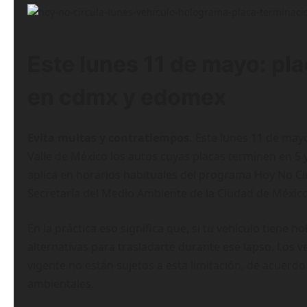
Este lunes 11 de mayo: pl
en cdmx y edomex
Evita multas y contratiempos.
Este lunes 11 de mayo
Valle de México los autos cuyas placas terminen en 5 
aplica en horarios habituales del programa Hoy No Ci
Secretaría del Medio Ambiente de la Ciudad de Méxic
En la práctica eso significa que, si tu vehículo tiene 
alternativas para trasladarte durante ese lapso. Los v
vigente no están sujetos a esta limitación, de acuerd
ambientales.