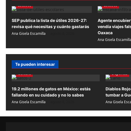
a
Estados
Estados
c
SEP publica la lista de útiles 2026-27:
Agente encubier
i
revisa qué necesitas y cuánto gastarás
vendía viajes fa
Oaxaca
Ana Gisela Escamilla
agosto 8, 2026
ó
Ana Gisela Escamill
n
d
Te pueden interesar
e
Cultura
Deportes
e
n
19.2 millones de gatos en México: estás
Diablos Roj
fallando en su cuidado y no lo sabes
tumbar a Gue
t
Ana Gisela Escamilla
agosto 8, 2026
Ana Gisela Esca
r
a