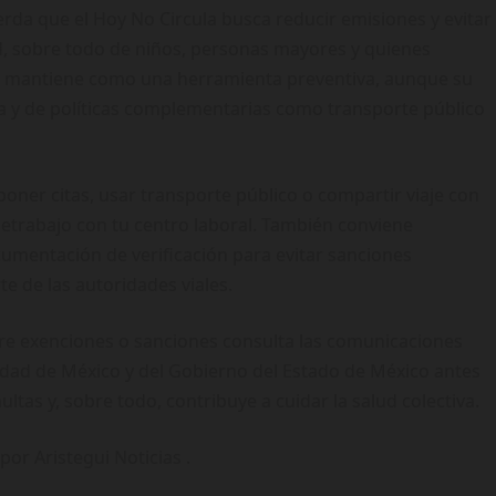
da que el Hoy No Circula busca reducir emisiones y evitar
ud, sobre todo de niños, personas mayores y quienes
se mantiene como una herramienta preventiva, aunque su
ca y de políticas complementarias como transporte público
sponer citas, usar transporte público o compartir viaje con
eletrabajo con tu centro laboral. También conviene
cumentación de verificación para evitar sanciones
te de las autoridades viales.
bre exenciones o sanciones consulta las comunicaciones
iudad de México y del Gobierno del Estado de México antes
ultas y, sobre todo, contribuye a cuidar la salud colectiva.
or Aristegui Noticias .