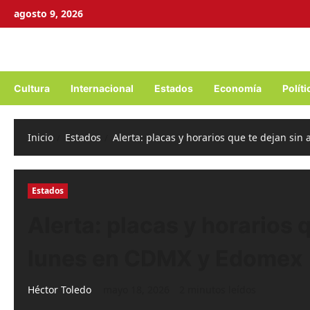
Ir
agosto 9, 2026
al
contenido
Cultura
Internacional
Estados
Economía
Políti
Inicio
Estados
Alerta: placas y horarios que te dejan si
Estados
Alerta: placas y horarios 
lunes en CDMX y Edomex
Héctor Toledo
mayo 18, 2026
2 minutos leídos