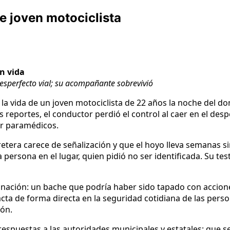
e joven motociclista
n vida
desperfecto vial; su acompañante sobrevivió
a vida de un joven motociclista de 22 años la noche del do
 reportes, el conductor perdió el control al caer en el desp
or paramédicos.
etera carece de señalización y que el hoyo lleva semanas s
a persona en el lugar, quien pidió no ser identificada. Su t
ignación: un bache que podría haber sido tapado con accione
pacta de forma directa en la seguridad cotidiana de las per
ón.
espuestas a las autoridades municipales y estatales: que se 