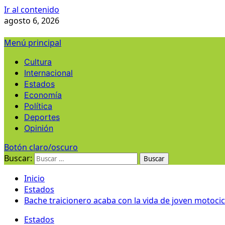
Ir al contenido
agosto 6, 2026
Menú principal
Cultura
Internacional
Estados
Economía
Política
Deportes
Opinión
Botón claro/oscuro
Buscar:
Inicio
Estados
Bache traicionero acaba con la vida de joven motocic
Estados