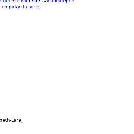
io del exalcalde de Cacahuatepec
 empatan la serie