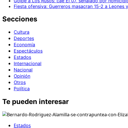
Golpe a Los Rusos: cae El 07, señalado por homicid
Fiesta ofensiva: Guerreros masacran 15-2 a Leones y
Secciones
Cultura
Deportes
Economía
Espectáculos
Estados
Internacional
Nacional
Opinión
Otros
Política
Te pueden interesar
Estados