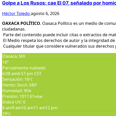
Golpe a Los Rusos: cae El 07, señalado por homi
Héctor Toledo
agosto 6, 2026
OAXACA POLÍTICO
. Oaxaca Político es un medio de comu
ciudadanas.
Parte del contenido puede incluir citas o extractos de mat
El Medio respeta los derechos de autor y la integridad de 
Cualquier titular que considere vulnerados sus derechos pu
Oaxaca, MX
16°
Parcialmente nublado
6:08 am
6:57 pm CST
Sensación: 16
°C
Viento: 5
340
km/h
°
Humedad: 90
%
Presión: 1017.61
mbar
Índice UV: 0
8 am
9 am
10 am
11 am
12 pm
19
°C