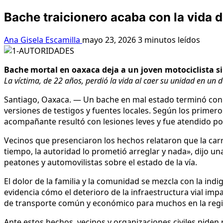
Bache traicionero acaba con la vida d
Ana Gisela Escamilla
mayo 23, 2026
3 minutos leídos
Bache mortal en oaxaca deja a un joven motociclista si
La víctima, de 22 años, perdió la vida al caer su unidad en un 
Santiago, Oaxaca. — Un bache en mal estado terminó con l
versiones de testigos y fuentes locales. Según los primeros
acompañante resultó con lesiones leves y fue atendido p
Vecinos que presenciaron los hechos relataron que la carr
tiempo, la autoridad lo prometió arreglar y nada», dijo un
peatones y automovilistas sobre el estado de la vía.
El dolor de la familia y la comunidad se mezcla con la ind
evidencia cómo el deterioro de la infraestructura vial im
de transporte común y económico para muchos en la regi
Ante estos hechos, vecinos y organizaciones civiles piden r