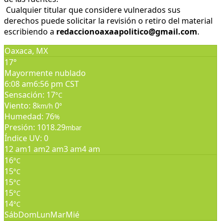
Cualquier titular que considere vulnerados sus
derechos puede solicitar la revisión o retiro del material
escribiendo a
redaccionoaxaapolitico@gmail.com
.
Oaxaca, MX
17°
Mayormente nublado
6:08 am
6:56 pm CST
Sensación: 17
°C
Viento: 8
0
km/h
°
Humedad: 76
%
Presión: 1018.29
mbar
Índice UV: 0
12 am
1 am
2 am
3 am
4 am
16
°C
15
°C
15
°C
15
°C
14
°C
Sáb
Dom
Lun
Mar
Mié