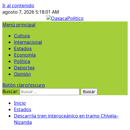
Ir al contenido
agosto 7, 2026
5:18:01 AM
Menú principal
Cultura
Internacional
Estados
Economía
Política
Deportes
Opinión
Botón claro/oscuro
Buscar:
Inicio
Estados
Descarrila tren interoceánico en tramo Chívela–
Nizanda