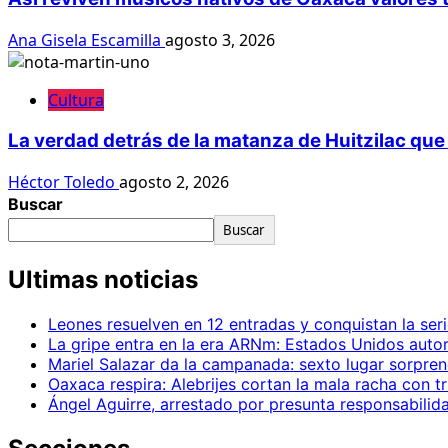
Ana Gisela Escamilla
agosto 3, 2026
Cultura
La verdad detrás de la matanza de Huitzilac que 
Héctor Toledo
agosto 2, 2026
Buscar
Buscar
Ultimas noticias
Leones resuelven en 12 entradas y conquistan la seri
La gripe entra en la era ARNm: Estados Unidos autor
Mariel Salazar da la campanada: sexto lugar sorpr
Oaxaca respira: Alebrijes cortan la mala racha con t
Ángel Aguirre, arrestado por presunta responsabilid