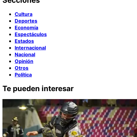
Secciones
Cultura
Deportes
Economía
Espectáculos
Estados
Internacional
Nacional
Opinión
Otros
Política
Te pueden interesar