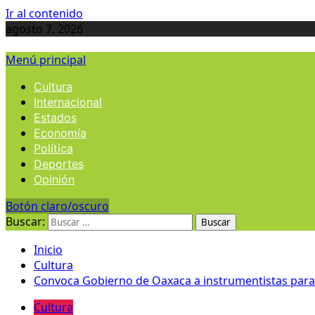
Ir al contenido
agosto 7, 2026
Menú principal
Cultura
Internacional
Estados
Economía
Política
Deportes
Opinión
Botón claro/oscuro
Buscar:
Inicio
Cultura
Convoca Gobierno de Oaxaca a instrumentistas para 
Cultura