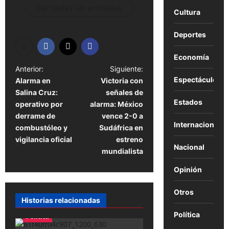
Ver todas las entradas
Cultura
Deportes
Economía
N
Anterior:
Siguiente:
Espectáculos
Alarma en
Victoria con
a
Salina Cruz:
señales de
v
Estados
operativo por
alarma: México
e
derrame de
vence 2-0 a
Internacional
combustóleo y
Sudáfrica en
g
vigilancia oficial
estreno
Nacional
a
mundialista
c
Opinión
i
Otros
ó
Historias relacionadas
n
Política
Política
d