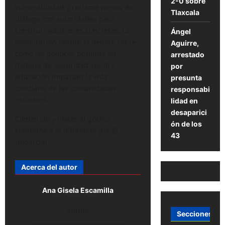
2-0 sobre
vulnerabilidad y reclama mesas de
Tlaxcala
diálogo con autoridades para
construir soluciones concretas. La
Ángel
movilización reabre el debate sobre
Aguirre,
cómo las políticas públicas en
arrestado
materia de seguridad social y
por
educación impactan la vida
presunta
cotidiana de las comunidades
responsabi
escolares.
lidad en
desaparici
Contenido y material gráfico
ón de los
conforme a lo difundido por El
43
Imparcial
Acerca del autor
Ana Gisela Escamilla
Author
Secciones