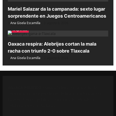
Mariel Salazar da la campanada: sexto lugar
sorprendente en Juegos Centroamericanos
Ana Gisela Escamilla
agosto 6, 2026
Deportes
Oaxaca respira: Alebrijes cortan la mala
racha con triunfo 2-0 sobre Tlaxcala
Ana Gisela Escamilla
agosto 6, 2026
OAXACA POLÍTICO
. Oaxaca Político es un medio de
comunicación independiente dedicado a informar con
base en fuentes públicas, comunicados oficiales y
colaboraciones ciudadanas.
Parte del contenido puede incluir citas o extractos de