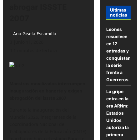
abrogar ISSSTE
Ultimas
noticias
2007
Leones
Ana Gisela Escamilla
resuelven
junio 11, 2026
en 12
1 minutos de lectura
entradas y
conquistan
la serie
frente a
Guerreros
Maestros movilizados interrumpen
inauguración en banorte y exigen
La gripe
abrogación del issste 2007
entra en la
era ARNm:
Durante la inauguración del
Estados
Mundial 2026, integrantes de la
Unidos
Coordinadora Nacional de
autoriza la
Trabajadores de la Educación (CNTE)
primera
marcharon hacia el estadio Banorte