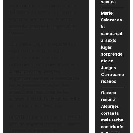
vacuna
para exigir la derogación de la ley
del ISSSTE de 2007 y una reforma
Mariel
educativa que respete derechos
Salazar da
laborales, informó El Imparcial de
la
Oaxaca.
campanad
a: sexto
La protesta, según el reporte de El
lugar
Imparcial de Oaxaca, buscó
sorprende
visibilizar demandas sobre
nte en
pensiones, condiciones laborales y
Juegos
la restitución de derechos
Centroame
adquiridos. Aunque la movilización
ricanos
fue mayoritariamente pacífica,
provocó interrupciones en los
Oaxaca
accesos al estadio y tensiones entre
respira:
asistentes y manifestantes.
Alebrijes
cortan la
La CNTE argumenta que la norma de
mala racha
2007 ha dejado a docentes jubilados
con triunfo
y activos en situación de