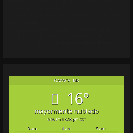
materiales de terceros, publicados conforme al derecho
de cita y al interés público.
El Medio respeta los derechos de autor y la integridad
de las fuentes.
Cualquier titular que considere vulnerados sus derechos
puede solicitar la revisión o retiro del material
escribiendo a
redaccionoaxaapolitico@gmail.com
.
OAXACA, MX
16°
mayormente nublado
6:08 am
6:56 pm CST
3 am
4 am
5 am