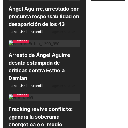
e
Ángel Aguirre, arrestado por
presunta responsabilidad en
e
desaparición de los 43
n
Ana Gisela Escamilla
agosto 6, 2026
t
Política
r
a
Arresto de Ángel Aguirre
d
desata estampida de
a
críticas contra Esthela
Damián
s
Ana Gisela Escamilla
agosto 6, 2026
Política
Fracking revive conflicto:
¿ganará la soberanía
energética o el medio