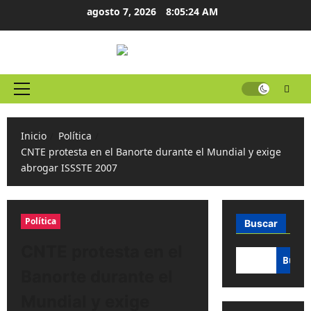
Ir
agosto 7, 2026
8:05:24 AM
al
contenido
Menú
principal
Inicio
Política
CNTE protesta en el Banorte durante el Mundial y exige
abrogar ISSSTE 2007
Política
Buscar
CNTE protesta en el
Busca
Banorte durante el
Mundial y exige