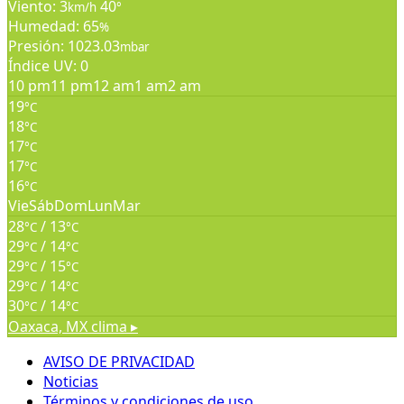
Viento: 3
40
km/h
°
Humedad: 65
%
Presión: 1023.03
mbar
Índice UV: 0
10 pm
11 pm
12 am
1 am
2 am
19
°C
18
°C
17
°C
17
°C
16
°C
Vie
Sáb
Dom
Lun
Mar
28
/ 13
°C
°C
29
/ 14
°C
°C
29
/ 15
°C
°C
29
/ 14
°C
°C
30
/ 14
°C
°C
Oaxaca, MX
clima ▸
AVISO DE PRIVACIDAD
Noticias
Términos y condiciones de uso