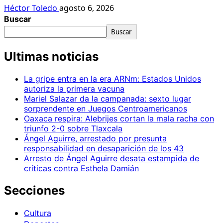
Héctor Toledo
agosto 6, 2026
Buscar
Buscar
Ultimas noticias
La gripe entra en la era ARNm: Estados Unidos
autoriza la primera vacuna
Mariel Salazar da la campanada: sexto lugar
sorprendente en Juegos Centroamericanos
Oaxaca respira: Alebrijes cortan la mala racha con
triunfo 2-0 sobre Tlaxcala
Ángel Aguirre, arrestado por presunta
responsabilidad en desaparición de los 43
Arresto de Ángel Aguirre desata estampida de
críticas contra Esthela Damián
Secciones
Cultura