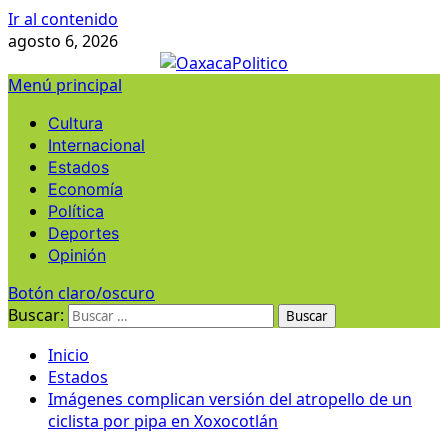
Ir al contenido
agosto 6, 2026
Menú principal
Cultura
Internacional
Estados
Economía
Política
Deportes
Opinión
Botón claro/oscuro
Buscar:
Inicio
Estados
Imágenes complican versión del atropello de un
ciclista por pipa en Xoxocotlán