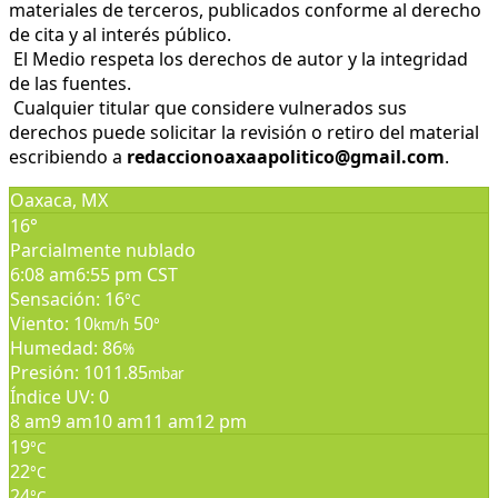
materiales de terceros, publicados conforme al derecho
de cita y al interés público.
El Medio respeta los derechos de autor y la integridad
de las fuentes.
Cualquier titular que considere vulnerados sus
derechos puede solicitar la revisión o retiro del material
escribiendo a
redaccionoaxaapolitico@gmail.com
.
Oaxaca, MX
16°
Parcialmente nublado
6:08 am
6:55 pm CST
Sensación: 16
°C
Viento: 10
50
km/h
°
Humedad: 86
%
Presión: 1011.85
mbar
Índice UV: 0
8 am
9 am
10 am
11 am
12 pm
19
°C
22
°C
24
°C