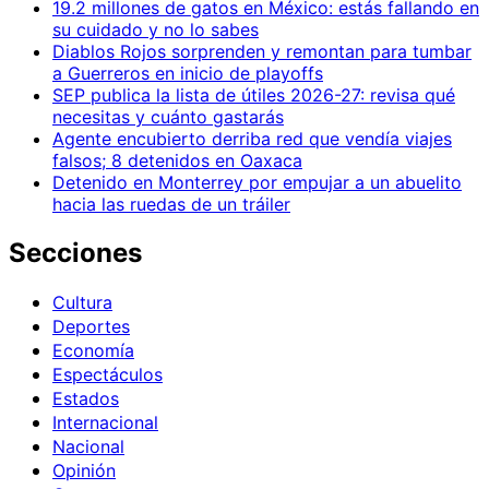
19.2 millones de gatos en México: estás fallando en
su cuidado y no lo sabes
Diablos Rojos sorprenden y remontan para tumbar
a Guerreros en inicio de playoffs
SEP publica la lista de útiles 2026-27: revisa qué
necesitas y cuánto gastarás
Agente encubierto derriba red que vendía viajes
falsos; 8 detenidos en Oaxaca
Detenido en Monterrey por empujar a un abuelito
hacia las ruedas de un tráiler
Secciones
Cultura
Deportes
Economía
Espectáculos
Estados
Internacional
Nacional
Opinión