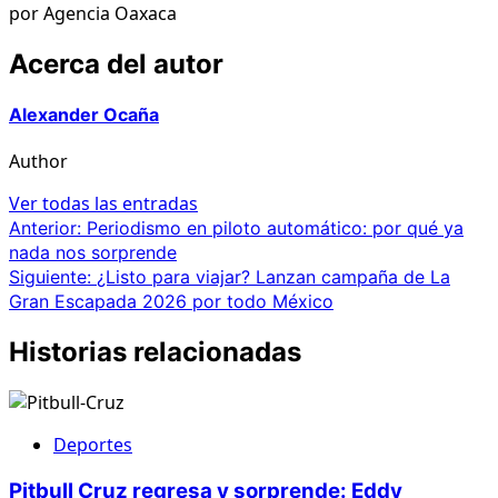
por Agencia Oaxaca
Acerca del autor
Alexander Ocaña
Author
Ver todas las entradas
Navegación
Anterior:
Periodismo en piloto automático: por qué ya
nada nos sorprende
de
Siguiente:
¿Listo para viajar? Lanzan campaña de La
entradas
Gran Escapada 2026 por todo México
Historias relacionadas
Deportes
Pitbull Cruz regresa y sorprende: Eddy