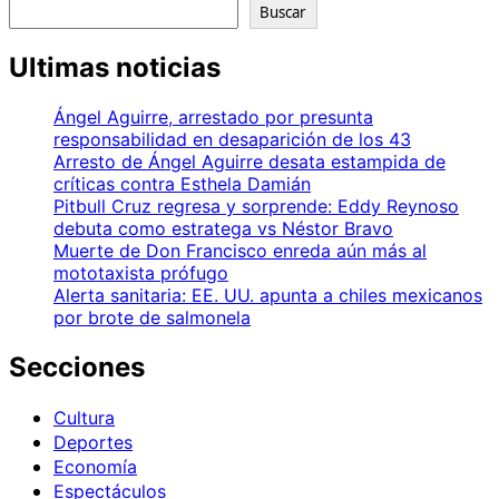
Buscar
Ultimas noticias
Ángel Aguirre, arrestado por presunta
responsabilidad en desaparición de los 43
Arresto de Ángel Aguirre desata estampida de
críticas contra Esthela Damián
Pitbull Cruz regresa y sorprende: Eddy Reynoso
debuta como estratega vs Néstor Bravo
Muerte de Don Francisco enreda aún más al
mototaxista prófugo
Alerta sanitaria: EE. UU. apunta a chiles mexicanos
por brote de salmonela
Secciones
Cultura
Deportes
Economía
Espectáculos