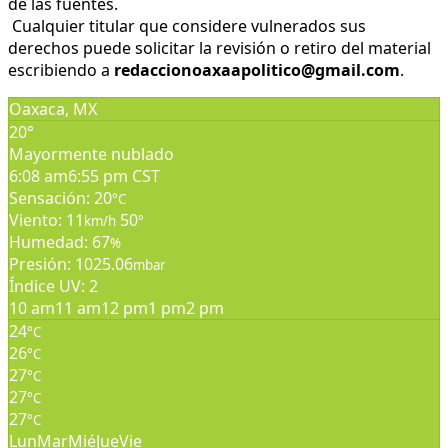
de las fuentes.
Cualquier titular que considere vulnerados sus
derechos puede solicitar la revisión o retiro del material
escribiendo a
redaccionoaxaapolitico@gmail.com
.
Oaxaca, MX
20°
Mayormente nublado
6:08 am
6:55 pm CST
Sensación: 20
°C
Viento: 11
50
km/h
°
Humedad: 67
%
Presión: 1025.06
mbar
Índice UV: 2
10 am
11 am
12 pm
1 pm
2 pm
24
°C
26
°C
27
°C
27
°C
27
°C
Lun
Mar
Mié
Jue
Vie