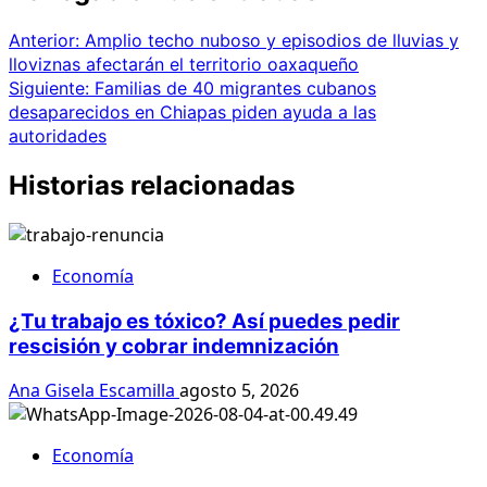
Anterior:
Amplio techo nuboso y episodios de lluvias y
lloviznas afectarán el territorio oaxaqueño
Siguiente:
Familias de 40 migrantes cubanos
desaparecidos en Chiapas piden ayuda a las
autoridades
Historias relacionadas
Economía
¿Tu trabajo es tóxico? Así puedes pedir
rescisión y cobrar indemnización
Ana Gisela Escamilla
agosto 5, 2026
Economía