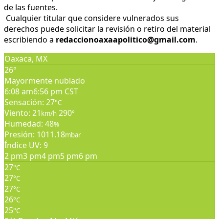
de las fuentes.
Cualquier titular que considere vulnerados sus
derechos puede solicitar la revisión o retiro del material
escribiendo a
redaccionoaxaapolitico@gmail.com
.
Oaxaca, MX
26°
Mayormente nublado
6:08 am
6:56 pm CST
Sensación: 27
°C
Viento: 21
290
km/h
°
Humedad: 48
%
Presión: 1011.18
mbar
Índice UV: 9
2 pm
3 pm
4 pm
5 pm
6 pm
27
°C
27
°C
27
°C
26
°C
25
°C