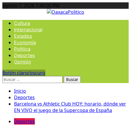
Ir
agosto 7, 2026
7:40:00 PM
al
contenido
Menú
Cultura
principal
Internacional
Estados
Economía
Política
Deportes
Opinión
Botón claro/oscuro
Buscar:
Inicio
Deportes
Barcelona vs Athletic Club HOY: horario, dónde ver
EN VIVO el juego de la Supercopa de España
Deportes