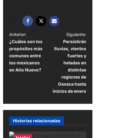
N
Anterior:
Siguiente:
¿Cuáles son los
Persistirán
a
propósitos más
lluvias, vientos
v
comunes entre
fuertes y
e
los mexicanos
heladas en
en Año Nuevo?
distintas
g
regiones de
a
Oaxaca hasta
inicios de enero
c
i
ó
n
Historias relacionadas
d
Estados