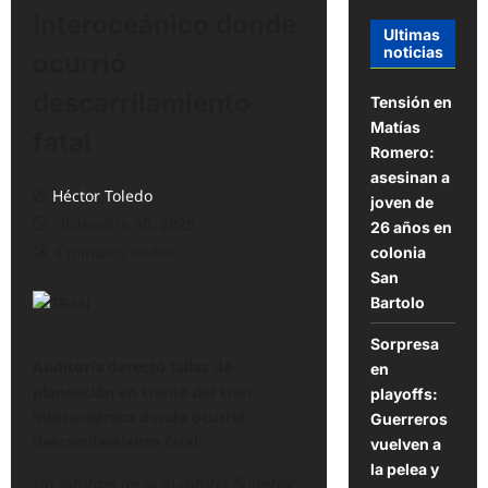
Interoceánico donde
Ultimas
noticias
ocurrió
descarrilamiento
Tensión en
Matías
fatal
Romero:
asesinan a
Héctor Toledo
joven de
diciembre 30, 2025
26 años en
4 minutos leídos
colonia
San
Bartolo
Sorpresa
Auditoría detectó fallas de
en
planeación en tramo del tren
playoffs:
interoceánico donde ocurrió
Guerreros
descarrilamiento fatal
vuelven a
la pelea y
Un informe de la Auditoría Superior