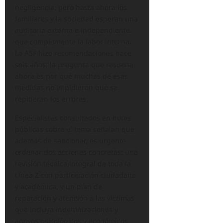
negligencia, pero hasta ahora los
familiares y la sociedad esperan una
auditoría externa e independiente
que complemente la labor interna.
La ASF hizo recomendaciones hace
seis años; la pregunta que resuena
ahora es por qué muchas de esas
medidas no impidieron que se
repitieran los errores.
Especialistas consultados en notas
públicas sobre el tema señalan que
además de sancionar, es urgente
ordenar dos acciones concretas: una
revisión técnica integral de toda la
Línea Z con participación ciudadana
y académica, y un plan de
reparación y atención a las víctimas
que incluya indemnizaciones y
apoyos psicológicos y económicos