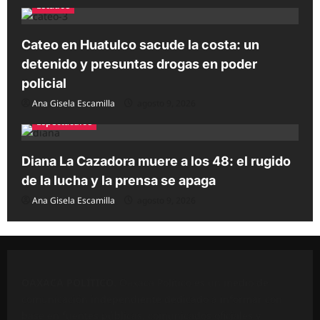
Estados
Cateo en Huatulco sacude la costa: un
detenido y presuntas drogas en poder
policial
Ana Gisela Escamilla
agosto 9, 2026
Espectáculos
Diana La Cazadora muere a los 48: el rugido
de la lucha y la prensa se apaga
Ana Gisela Escamilla
agosto 9, 2026
OAXACA POLÍTICO
. Oaxaca Político es un medio de
comunicación independiente dedicado a informar con
base en fuentes públicas, comunicados oficiales y