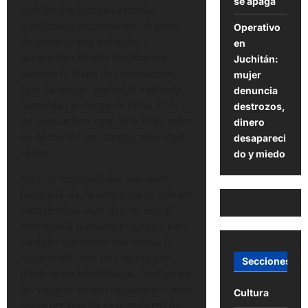
se apaga
deficiencias incluían estudios
geotécnicos incompletos, alcances
Operativo
de proyecto mal definidos y
en
supervisión técnica insuficiente
Juchitán:
durante la etapa de construcción.
mujer
Esas carencias, explicó la auditoría,
denuncia
aumentan el riesgo de fallas en la
destrozos,
infraestructura cuando la línea entre
dinero
en operación con carga y velocidad
desapareci
reales.
do y miedo
Para las comunidades que viven
junto a la vía, la noticia no es solo un
dato técnico. «Nos dijeron que el
tren traería trabajo y progreso, pero
también queremos que vuelva la
seguridad», dice una vecina que
Secciones
pidió no ser identificada. Familias de
las víctimas exigen respuestas claras
Cultura
sobre por qué no se atendieron las