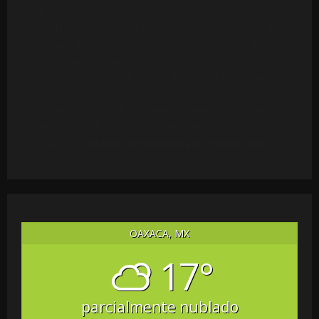
colaboraciones ciudadanas.
Parte del contenido puede incluir citas o extractos de
materiales de terceros, publicados conforme al derecho
de cita y al interés público.
El Medio respeta los derechos de autor y la integridad
de las fuentes.
Cualquier titular que considere vulnerados sus derechos
puede solicitar la revisión o retiro del material
escribiendo a
redaccionoaxaapolitico@gmail.com
.
OAXACA, MX
17°
parcialmente nublado