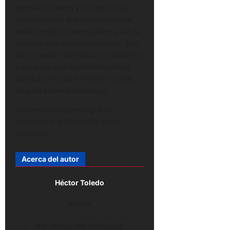
pérdida humana y el dolor de las
comunidades, esa recomendación
debe cumplirse con rapidez y con la
claridad que exige la sociedad. Solo
así se podrá reconstruir la confianza
y asegurar que la infraestructura
pública sirva para mejorar la vida,
no para ponerla en riesgo.
Contenido y material gráfico
conforme a lo difundido por El
Imparcial.
Acerca del autor
Héctor Toledo
Author
Ver todas las entradas