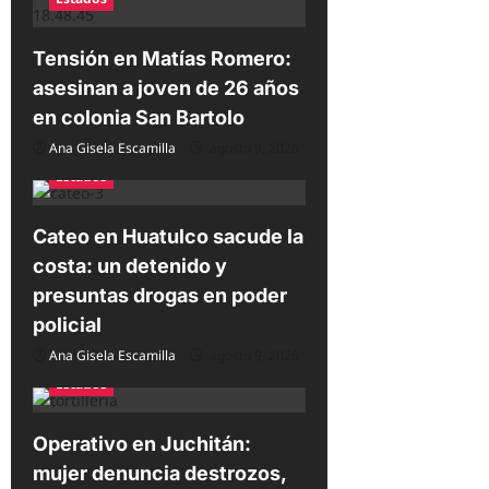
e
e
Tensión en Matías Romero:
n
asesinan a joven de 26 años
t
en colonia San Bartolo
r
Ana Gisela Escamilla
agosto 9, 2026
a
Estados
d
Cateo en Huatulco sacude la
a
costa: un detenido y
s
presuntas drogas en poder
policial
Ana Gisela Escamilla
agosto 9, 2026
Estados
Operativo en Juchitán:
mujer denuncia destrozos,