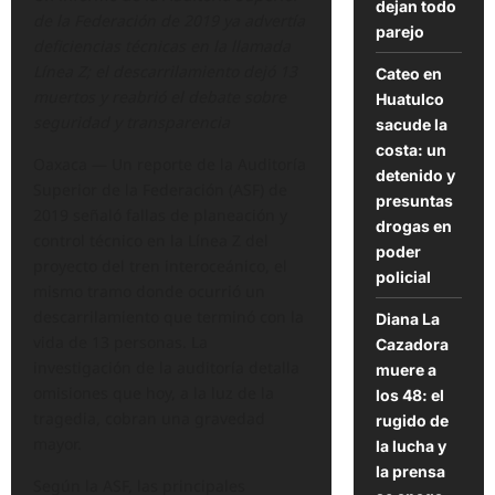
dejan todo
de la Federación de 2019 ya advertía
parejo
deficiencias técnicas en la llamada
Línea Z; el descarrilamiento dejó 13
Cateo en
muertos y reabrió el debate sobre
Huatulco
seguridad y transparencia
sacude la
costa: un
Oaxaca — Un reporte de la Auditoría
detenido y
Superior de la Federación (ASF) de
presuntas
2019 señaló fallas de planeación y
drogas en
control técnico en la Línea Z del
poder
proyecto del tren interoceánico, el
policial
mismo tramo donde ocurrió un
descarrilamiento que terminó con la
Diana La
vida de 13 personas. La
Cazadora
investigación de la auditoría detalla
muere a
omisiones que hoy, a la luz de la
los 48: el
tragedia, cobran una gravedad
rugido de
mayor.
la lucha y
la prensa
Según la ASF, las principales