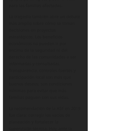
para las familias afectadas.
La tragedia también abre un debate
más amplio sobre cómo se toman
decisiones en proyectos
estratégicos. Los beneficios
económicos no pueden ir por
encima de la seguridad ni del
derecho de las comunidades a ser
informadas y consultadas.
Transparencia, controles fuertes y
participación local son más que
buenos deseos; son condiciones
mínimas para evitar que más
familias paguen con sus vidas.
La recomendación de la ASF en 2019
fue clara: corregir los vacíos de
planeación y fortalecer la
supervisión técnica. Hoy, ante la