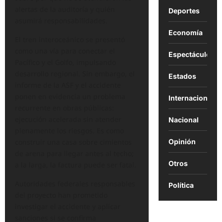
alertas de la auditoría y quién
Deportes
asumirá responsabilidades.
Economía
El tren interoceánico se presentó
como una vía para conectar el
Espectáculos
Pacífico y el Golfo, impulsando
desarrollo regional. Sin embargo, el
Estados
informe de la ASF y el accidente
ponen en evidencia un problema
Internacional
recurrente en obras públicas:
ejecución acelerada sin atender
Nacional
plenamente los riesgos. Es como
construir una casa sobre cimientos
Opinión
de arena para llegar antes al techo;
Otros
a la larga, la factura puede ser fatal.
Autoridades federales responsables
Política
del proyecto han prometido
investigar el accidente y aplicar
sanciones si se confirma