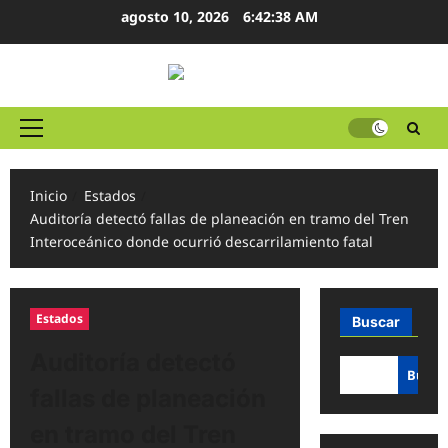
Ir
agosto 10, 2026
6:42:39 AM
al
contenido
Menú
principal
Inicio
Estados
Auditoría detectó fallas de planeación en tramo del Tren
Interoceánico donde ocurrió descarrilamiento fatal
Estados
Buscar
Auditoría detectó
Busca
fallas de planeación
en tramo del Tren