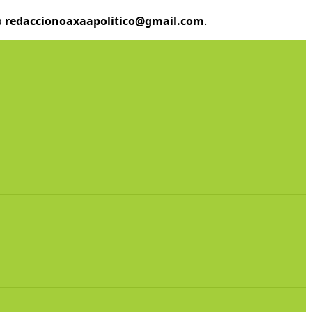
a
redaccionoaxaapolitico@gmail.com
.