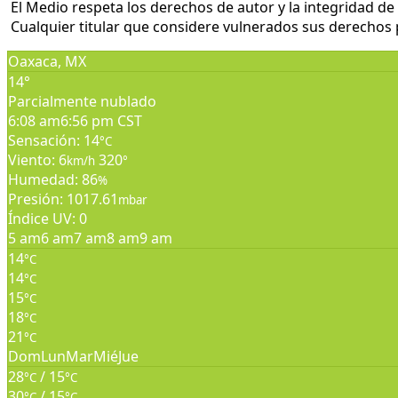
El Medio respeta los derechos de autor y la integridad de 
Cualquier titular que considere vulnerados sus derechos pu
Oaxaca, MX
14°
Parcialmente nublado
6:08 am
6:56 pm CST
Sensación: 14
°C
Viento: 6
320
km/h
°
Humedad: 86
%
Presión: 1017.61
mbar
Índice UV: 0
5 am
6 am
7 am
8 am
9 am
14
°C
14
°C
15
°C
18
°C
21
°C
Dom
Lun
Mar
Mié
Jue
28
/ 15
°C
°C
30
/ 15
°C
°C