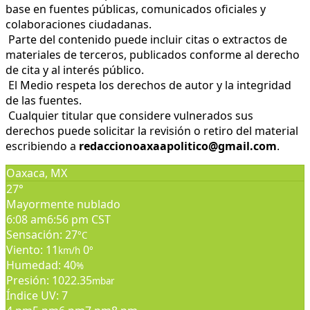
base en fuentes públicas, comunicados oficiales y
colaboraciones ciudadanas.
Parte del contenido puede incluir citas o extractos de
materiales de terceros, publicados conforme al derecho
de cita y al interés público.
El Medio respeta los derechos de autor y la integridad
de las fuentes.
Cualquier titular que considere vulnerados sus
derechos puede solicitar la revisión o retiro del material
escribiendo a
redaccionoaxaapolitico@gmail.com
.
Oaxaca, MX
27°
Mayormente nublado
6:08 am
6:56 pm CST
Sensación: 27
°C
Viento: 11
0
km/h
°
Humedad: 40
%
Presión: 1022.35
mbar
Índice UV: 7