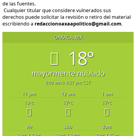
de las fuentes.
Cualquier titular que considere vulnerados sus
derechos puede solicitar la revisión o retiro del material
escribiendo a
redaccionoaxaapolitico@gmail.com
.
OAXACA, MX
18°
mayormente nublado
6:08 am
6:57 pm CST
11 pm
12 am
1 am
18
17
17
°C
°C
°C
vie
sáb
dom
28
/ 13
28
/ 14
29
/ 15
°C
°C
°C
°C
°C
°C