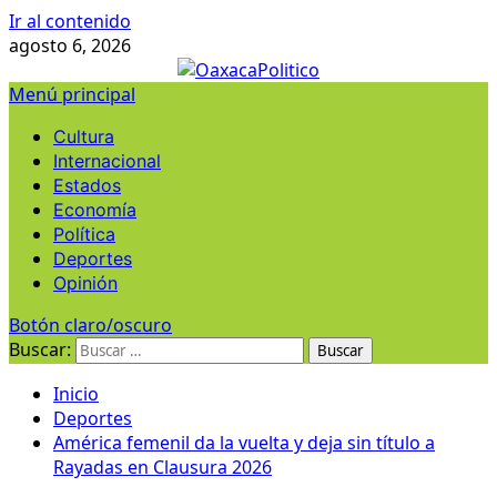
Ir al contenido
agosto 6, 2026
Menú principal
Cultura
Internacional
Estados
Economía
Política
Deportes
Opinión
Botón claro/oscuro
Buscar:
Inicio
Deportes
América femenil da la vuelta y deja sin título a
Rayadas en Clausura 2026