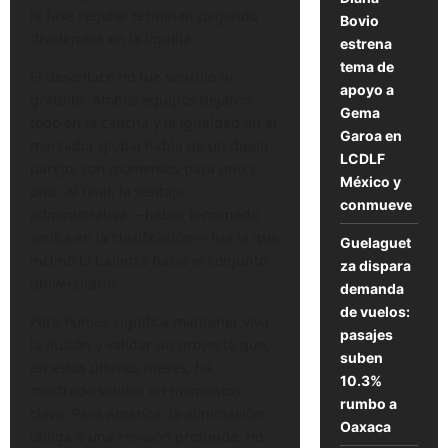
la fase regular terminan pagando
Bovio
dividendos en la liguilla.
estrena
tema de
El desenlace no fue sencillo ni
apoyo a
gratuito. Ambos equipos dejaron
Gema
todo en la cancha y la igualdad en el
Garoa en
marcador global habla de un duelo
LCDLF
parejo, con momentos para uno y
México y
otro. Al final, la ventaja
conmueve
administrativa —haber terminado
arriba en la clasificación— fue la que
Guelaguet
inclinó la balanza hacia el conjunto
za dispara
universitario.
demanda
de vuelos:
Para Pumas significa mantener viva
pasajes
la ilusión y validar un proyecto que,
suben
en estos últimos meses, ha
10.3%
mostrado solidez en momentos
rumbo a
clave. Para América, la eliminación
Oaxaca
obliga a una revisión profunda: no