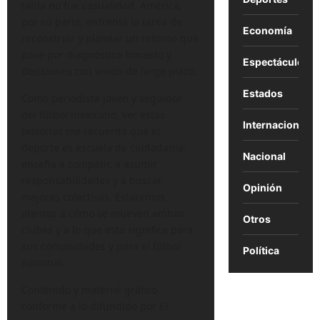
tabla no fue casualidad. América,
por su parte, enfrenta la tarea de
Economía
reconstruir y planear un retorno que
pase por diagnóstico honesto y
Espectáculos
decisiones con visión de largo plazo.
Estados
Como periodista joven y seguidor
del fútbol mexicano, ver estas
Internacional
historias me recuerda que el
deporte es escuela de ciudadanía:
Nacional
enseña a competir, a asumir
responsabilidades y a buscar
Opinión
mejoras colectivas. Estaremos
atentos a cómo se mueven ambos
Otros
clubes y a lo que esto significa para
sus comunidades y para el fútbol
Política
nacional.
Contenido y material gráfico
conforme a lo difundido por El