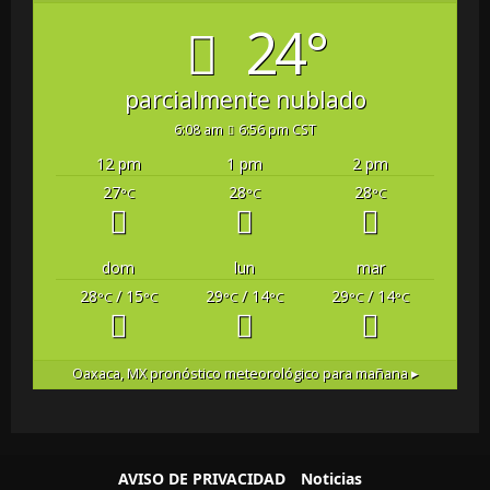
24°
parcialmente nublado
6:08 am
6:56 pm CST
12 pm
1 pm
2 pm
27
28
28
°C
°C
°C
dom
lun
mar
28
/ 15
29
/ 14
29
/ 14
°C
°C
°C
°C
°C
°C
Oaxaca, MX
pronóstico meteorológico para mañana ▸
AVISO DE PRIVACIDAD
Noticias