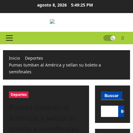
Ir
agosto 8, 2026
5:49:25 PM
al
contenido
Menú
principal
Inicio
Deportes
Pumas tumban al América y sellan su boleto a
semifinales
Deportes
Buscar
Pumas tumban al
Busca
América y sellan su
boleto a semifinales