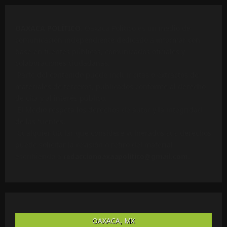
OAXACA POLÍTICO
. Oaxaca Político es un medio de
comunicación independiente dedicado a informar con
base en fuentes públicas, comunicados oficiales y
colaboraciones ciudadanas.
Parte del contenido puede incluir citas o extractos de
materiales de terceros, publicados conforme al derecho
de cita y al interés público.
El Medio respeta los derechos de autor y la integridad
de las fuentes.
Cualquier titular que considere vulnerados sus derechos
puede solicitar la revisión o retiro del material
escribiendo a
redaccionoaxaapolitico@gmail.com
.
OAXACA, MX