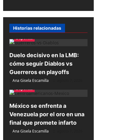
a
c
i
Historias relacionadas
ó
Deportes
n
d
Duelo decisivo en la LMB:
e
cómo seguir Diablos vs
e
Guerreros en playoffs
n
Ana Gisela Escamilla
agosto 7, 2026
Deportes
t
r
México se enfrenta a
a
Venezuela por el oro en una
d
final que promete infarto
a
Ana Gisela Escamilla
agosto 7, 2026
s
Deportes