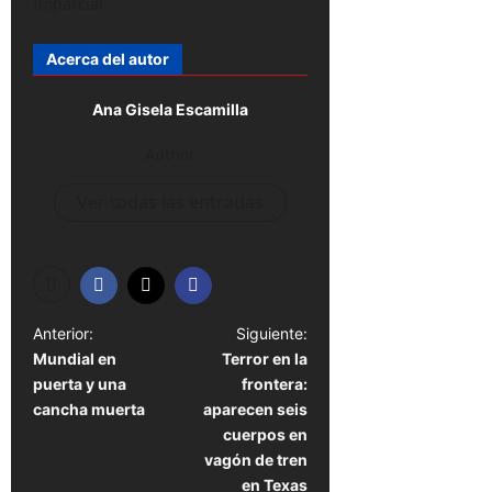
Imparcial
Acerca del autor
Ana Gisela Escamilla
Author
Ver todas las entradas
N
Anterior:
Siguiente:
Mundial en
Terror en la
a
puerta y una
frontera:
v
cancha muerta
aparecen seis
e
cuerpos en
vagón de tren
g
en Texas