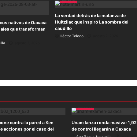
La verdad detrás de la matanza de
Huitzilac que inspiró La sombra del
icos nativos de Oaxaca
caudillo
nales que transforman
Héctor Toledo
agosto 2, 2026
lla
agosto 3, 2026
Estados
one contra la pared a Ken
Unam lanza ronda masiva: 1,9
ge acciones por el caso del
de control llegarán a Oaxaca
Ana Gisela Escamilla
agosto 7,