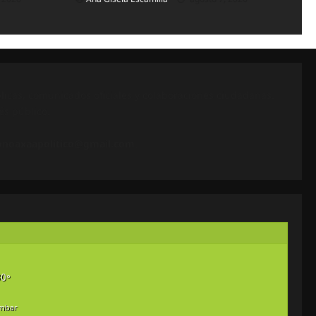
icas, comunicados oficiales y colaboraciones ciudadanas.
és público.
onoaxaapolitico@gmail.com
.
0
°
mbar