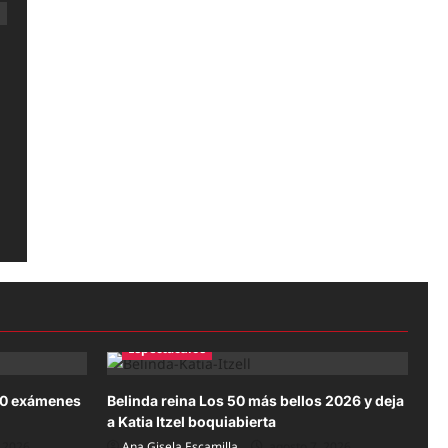
Espectáculos
20 exámenes
Belinda reina Los 50 más bellos 2026 y deja
a Katia Itzel boquiabierta
 2026
Ana Gisela Escamilla
agosto 7, 2026