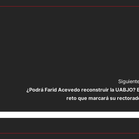
Siguiente
¿Podrá Farid Acevedo reconstruir la UABJO? E
reto que marcará su rectorad
Cultura