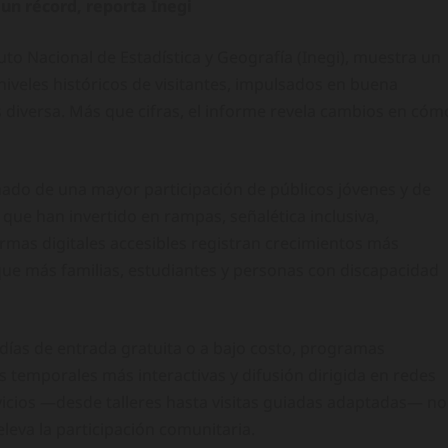
un récord, reporta Inegi
uto Nacional de Estadística y Geografía (Inegi), muestra un
iveles históricos de visitantes, impulsados en buena
 diversa. Más que cifras, el informe revela cambios en cóm
ñado de una mayor participación de públicos jóvenes y de
 que han invertido en rampas, señalética inclusiva,
ormas digitales accesibles registran crecimientos más
 que más familias, estudiantes y personas con discapacidad
 días de entrada gratuita o a bajo costo, programas
 temporales más interactivas y difusión dirigida en redes
ervicios —desde talleres hasta visitas guiadas adaptadas— no
eleva la participación comunitaria.