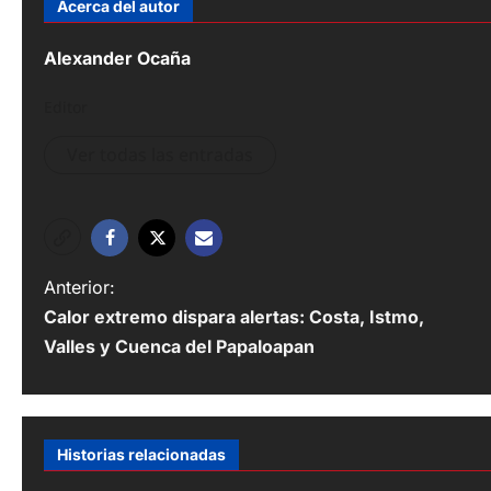
Acerca del autor
Alexander Ocaña
Editor
Ver todas las entradas
N
Anterior:
Calor extremo dispara alertas: Costa, Istmo,
a
Valles y Cuenca del Papaloapan
v
e
g
Historias relacionadas
a