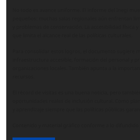
No todo es avance uniforme. El informe del Inegi mu
pequeños: muchas salas regionales aún enfrentan lim
y problemas de conservación. La accesibilidad física y 
que limita el alcance real de las políticas culturales.
Para consolidar estos logros, el documento sugiere m
infraestructura accesible, formación del personal y
organizaciones locales. También apunta a la importan
recursos.
El récord de visitas es una buena noticia, pero tambi
oportunidades reales de inclusión cultural. Como pla
y aprendizaje siempre que las políticas públicas gara
Contenido y material gráfico conforme a lo difundid