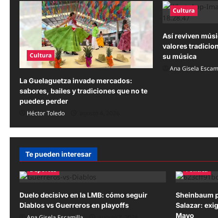
Cultura
c
i
Así reviven mús
valores tradicio
ó
Cultura
su música
n
Ana Gisela Escami
La Guelaguetza invade mercados:
d
sabores, bailes y tradiciones que no te
puedes perder
e
Héctor Toledo
agosto 4, 2026
e
n
t
Te pueden interesar
Deportes
Política
r
a
Duelo decisivo en la LMB: cómo seguir
Sheinbaum p
Diablos vs Guerreros en playoffs
Salazar: exi
d
Mayo
Ana Gisela Escamilla
agosto 7, 2026