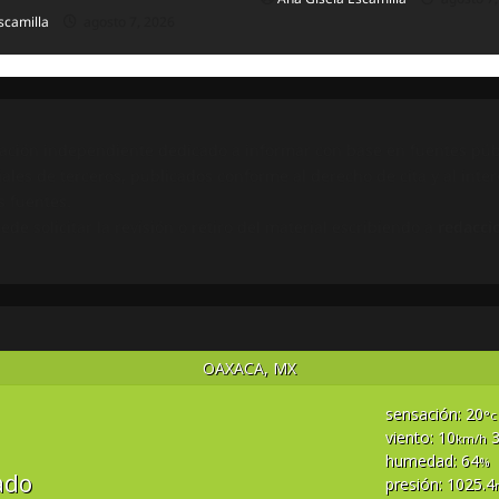
scamilla
agosto 7, 2026
ación independiente dedicado a informar con base en fuentes públ
ales de terceros, publicados conforme al derecho de cita y al inter
s fuentes.
e solicitar la revisión o retiro del material escribiendo a
redacci
OAXACA, MX
sensación: 20
°c
viento: 10
3
km/h
humedad: 64
%
ado
presión: 1025.4