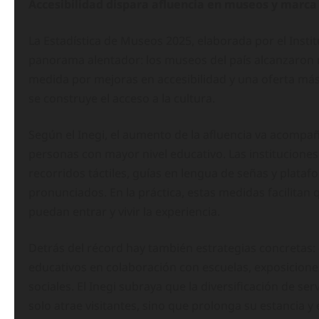
Accesibilidad dispara afluencia en museos y marca 
La Estadística de Museos 2025, elaborada por el Instit
panorama alentador: los museos del país alcanzaron n
medida por mejoras en accesibilidad y una oferta más
se construye el acceso a la cultura.
Según el Inegi, el aumento de la afluencia va acompa
personas con mayor nivel educativo. Las instituciones
recorridos táctiles, guías en lengua de señas y plataf
pronunciados. En la práctica, estas medidas facilitan
puedan entrar y vivir la experiencia.
Detrás del récord hay también estrategias concretas:
educativos en colaboración con escuelas, exposiciones
sociales. El Inegi subraya que la diversificación de s
solo atrae visitantes, sino que prolonga su estancia y 