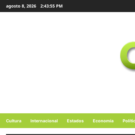
Ir
agosto 8, 2026
2:43:56 PM
al
contenido
Cultura
Internacional
Estados
Economía
Políti