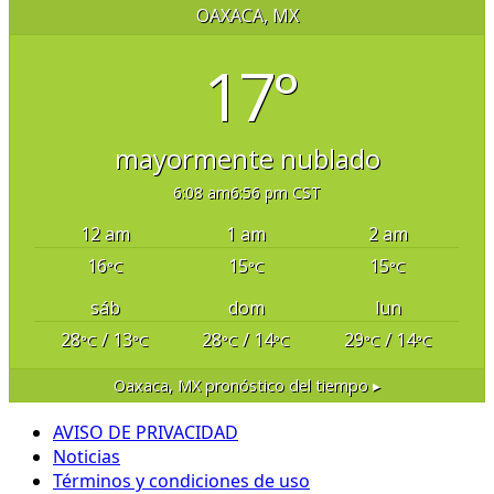
OAXACA, MX
17°
mayormente nublado
6:08 am
6:56 pm CST
12 am
1 am
2 am
16
15
15
°C
°C
°C
sáb
dom
lun
28
/ 13
28
/ 14
29
/ 14
°C
°C
°C
°C
°C
°C
Oaxaca, MX
pronóstico del tiempo ▸
AVISO DE PRIVACIDAD
Noticias
Términos y condiciones de uso