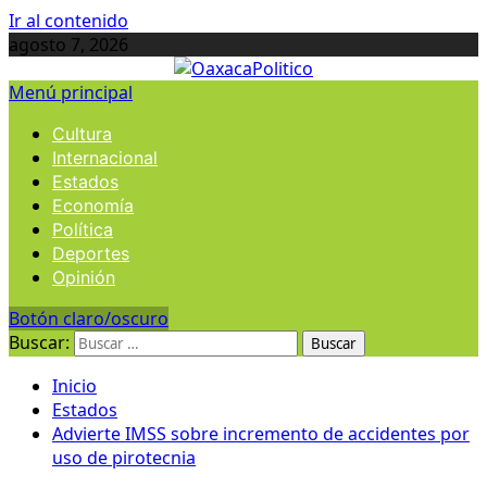
Ir al contenido
agosto 7, 2026
Menú principal
Cultura
Internacional
Estados
Economía
Política
Deportes
Opinión
Botón claro/oscuro
Buscar:
Inicio
Estados
Advierte IMSS sobre incremento de accidentes por
uso de pirotecnia