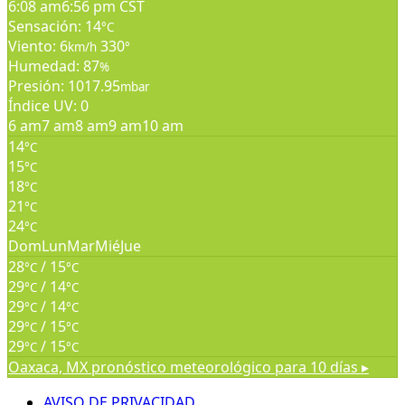
6:08 am
6:56 pm CST
Sensación: 14
°C
Viento: 6
330
km/h
°
Humedad: 87
%
Presión: 1017.95
mbar
Índice UV: 0
6 am
7 am
8 am
9 am
10 am
14
°C
15
°C
18
°C
21
°C
24
°C
Dom
Lun
Mar
Mié
Jue
28
/ 15
°C
°C
29
/ 14
°C
°C
29
/ 14
°C
°C
29
/ 15
°C
°C
29
/ 15
°C
°C
Oaxaca, MX
pronóstico meteorológico para 10 días ▸
AVISO DE PRIVACIDAD