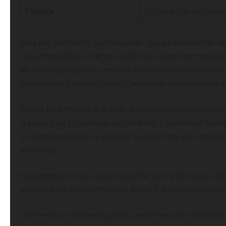
Fuente
El Imparcial de Oaxa
Más allá del hecho puntual, este tipo de accidentes r
seguridad vial en tramos regionales. Algunas medida
en curvas peligrosas, instalar barreras de contención
También es clave fortalecer campañas de educación via
Desde un enfoque práctico, autoridades municipales y
tramos más propensos a incidentes y coordinar traba
la recomendación es adaptar la velocidad a las condici
al volante.
Seguiremos el caso para informar sobre el estado del 
autoridades. La información inicial fue proporcionada
Contenido y material gráfico conforme a lo difundido 