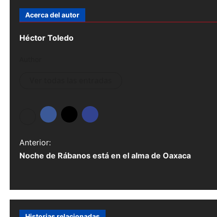
Acerca del autor
Héctor Toledo
Author
Ver todas las entradas
N
Anterior:
Noche de Rábanos está en el alma de Oaxaca
a
v
e
g
Historias relacionadas