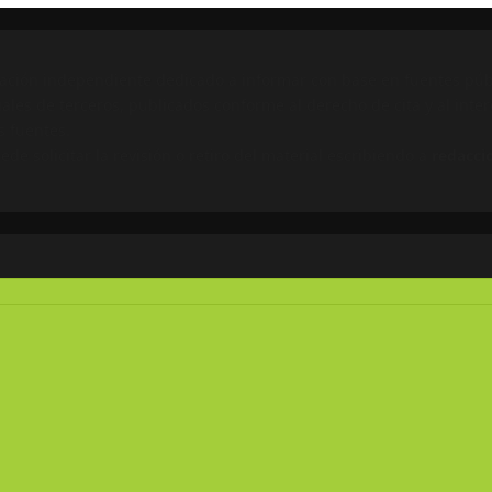
ación independiente dedicado a informar con base en fuentes públ
ales de terceros, publicados conforme al derecho de cita y al inter
s fuentes.
e solicitar la revisión o retiro del material escribiendo a
redacci