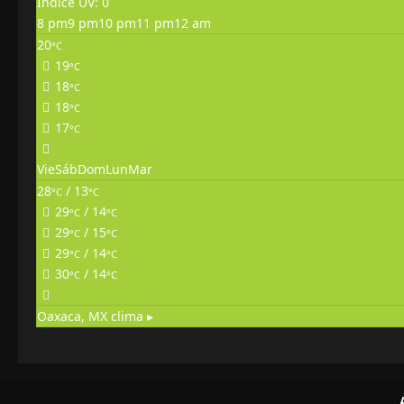
Índice UV: 0
8 pm
9 pm
10 pm
11 pm
12 am
20
°C
19
°C
18
°C
18
°C
17
°C
Vie
Sáb
Dom
Lun
Mar
28
/ 13
°C
°C
29
/ 14
°C
°C
29
/ 15
°C
°C
29
/ 14
°C
°C
30
/ 14
°C
°C
Oaxaca, MX
clima ▸