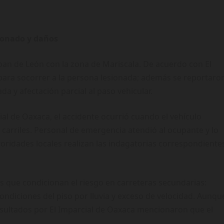
ionado y daños
pan de León con la zona de Mariscala. De acuerdo con El
para socorrer a la persona lesionada; además se reportaro
a y afectación parcial al paso vehicular.
al de Oaxaca, el accidente ocurrió cuando el vehículo
 carriles. Personal de emergencia atendió al ocupante y lo
oridades locales realizan las indagatorias correspondiente
s que condicionan el riesgo en carreteras secundarias:
condiciones del piso por lluvia y exceso de velocidad. Aunqu
nsultados por El Imparcial de Oaxaca mencionaron que el