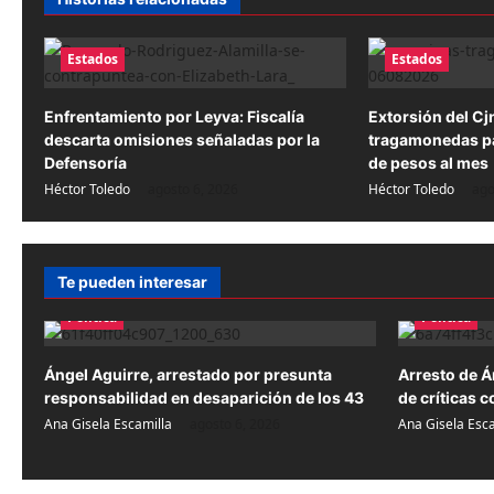
a
Estados
Estados
c
i
Enfrentamiento por Leyva: Fiscalía
Extorsión del Cj
descarta omisiones señaladas por la
tragamonedas pa
ó
Defensoría
de pesos al mes
n
Héctor Toledo
agosto 6, 2026
Héctor Toledo
ago
d
e
Te pueden interesar
e
Política
Política
n
Ángel Aguirre, arrestado por presunta
Arresto de Á
t
responsabilidad en desaparición de los 43
de críticas 
r
Ana Gisela Escamilla
agosto 6, 2026
Ana Gisela Esca
a