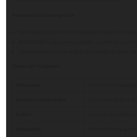
Respuesta de emergencia
Paramédicos del servicio local atendieron y traslad
Autoridades viales y municipales acudieron para reg
Personal encargado realizó las maniobras para reti
Datos del incidente
Ubicación
Carretera Huajuapan
Personas lesionadas
1 (trasladado para a
Daños
Vehículo con daños co
Respuesta
Paramédicos y autori