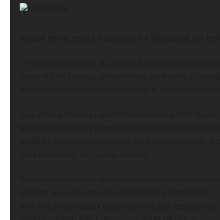
Vuelca en carretera Huajuapan a Mariscala, un les
Un vehículo volcó en la carretera que conecta Huajua
Imparcial de Oaxaca, paramédicos arribaron al lugar 
daños materiales considerables en la unidad involucrad
Según los primeros reportes recabados por El Imparci
perdió estabilidad y terminó volcado sobre uno de los
trasladó a una unidad médica para valoración. Las aut
para establecer las causas exactas.
En situaciones como esta intervienen varios elemento
trazado sinuoso, falta de señalización o iluminación, 
aún no hay una causa oficial confirmada, testigos co
vehículo quedó fuera de control antes de volcar.