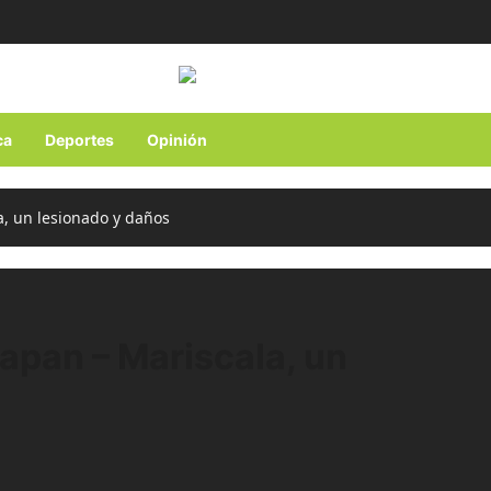
ca
Deportes
Opinión
a, un lesionado y daños
apan – Mariscala, un