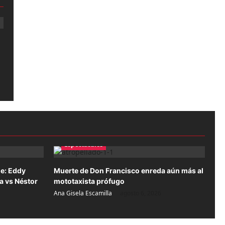
Espectáculos
de: Eddy
Muerte de Don Francisco enreda aún más al
a vs Néstor
mototaxista prófugo
Ana Gisela Escamilla
agosto 6, 2026