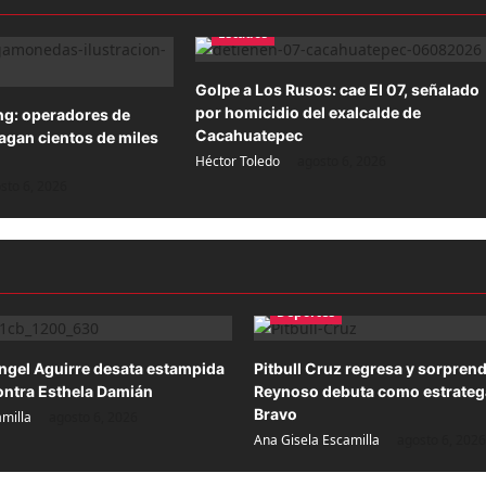
Estados
Golpe a Los Rusos: cae El 07, señalado
por homicidio del exalcalde de
ng: operadores de
Cacahuatepec
gan cientos de miles
Héctor Toledo
agosto 6, 2026
sto 6, 2026
Deportes
ngel Aguirre desata estampida
Pitbull Cruz regresa y sorpren
contra Esthela Damián
Reynoso debuta como estrateg
Bravo
milla
agosto 6, 2026
Ana Gisela Escamilla
agosto 6, 2026