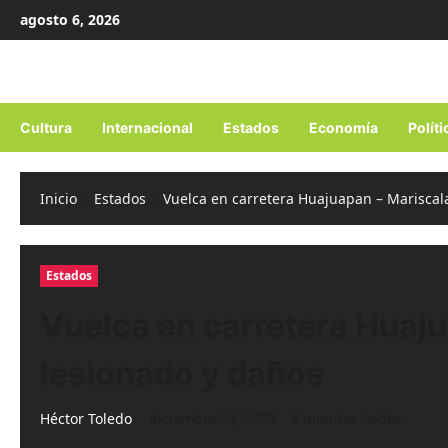
Ir
agosto 6, 2026
al
contenido
Cultura
Internacional
Estados
Economía
Políti
Inicio
Estados
Vuelca en carretera Huajuapan – Mariscal
Estados
Vuelca en carretera Huaju
lesionado y daños
Héctor Toledo
diciembre 24, 2025
3 minutos leídos