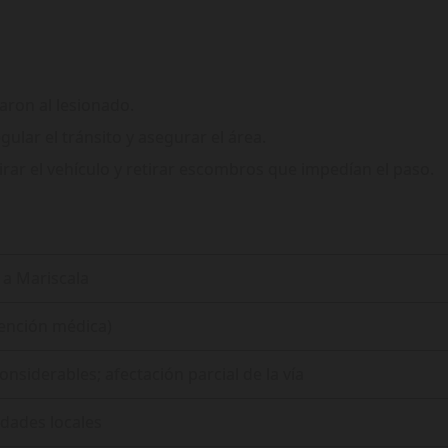
aron al lesionado.
ular el tránsito y asegurar el área.
rar el vehículo y retirar escombros que impedían el paso.
 a Mariscala
tención médica)
nsiderables; afectación parcial de la vía
dades locales