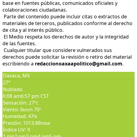
base en fuentes públicas, comunicados oficiales y
colaboraciones ciudadanas.
Parte del contenido puede incluir citas o extractos de
materiales de terceros, publicados conforme al derecho
de cita y al interés público.
El Medio respeta los derechos de autor y la integridad
de las fuentes.
Cualquier titular que considere vulnerados sus
derechos puede solicitar la revisión o retiro del material
escribiendo a
redaccionoaxaapolitico@gmail.com
.
Oaxaca, MX
27°
Nublado
6:08 am
6:57 pm CST
Sensación: 27
°C
Viento: 6
70
km/h
°
Humedad: 47
%
Presión: 1013.88
mbar
Índice UV: 9
1 pm
2 pm
3 pm
4 pm
5 pm