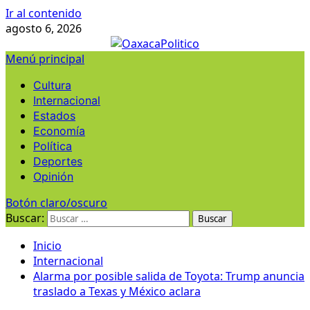
Ir al contenido
agosto 6, 2026
Menú principal
Cultura
Internacional
Estados
Economía
Política
Deportes
Opinión
Botón claro/oscuro
Buscar:
Inicio
Internacional
Alarma por posible salida de Toyota: Trump anuncia
traslado a Texas y México aclara