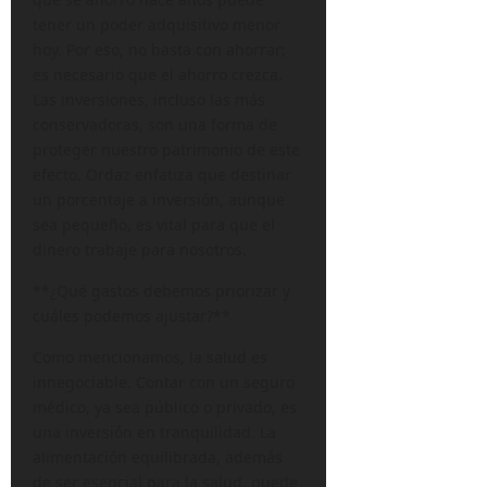
tener un poder adquisitivo menor
hoy. Por eso, no basta con ahorrar;
es necesario que el ahorro crezca.
Las inversiones, incluso las más
conservadoras, son una forma de
proteger nuestro patrimonio de este
efecto. Ordaz enfatiza que destinar
un porcentaje a inversión, aunque
sea pequeño, es vital para que el
dinero trabaje para nosotros.
**¿Qué gastos debemos priorizar y
cuáles podemos ajustar?**
Como mencionamos, la salud es
innegociable. Contar con un seguro
médico, ya sea público o privado, es
una inversión en tranquilidad. La
alimentación equilibrada, además
de ser esencial para la salud, puede