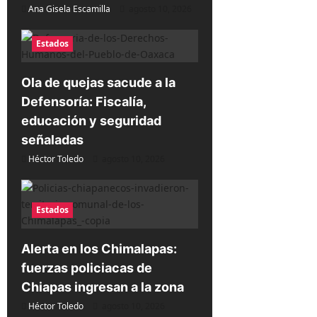
Ana Gisela Escamilla
agosto 10, 2026
a
d
Estados
a
s
Ola de quejas sacude a la
Defensoría: Fiscalía,
educación y seguridad
señaladas
Héctor Toledo
agosto 10, 2026
Estados
Alerta en los Chimalapas:
fuerzas policiacas de
Chiapas ingresan a la zona
Héctor Toledo
agosto 10, 2026