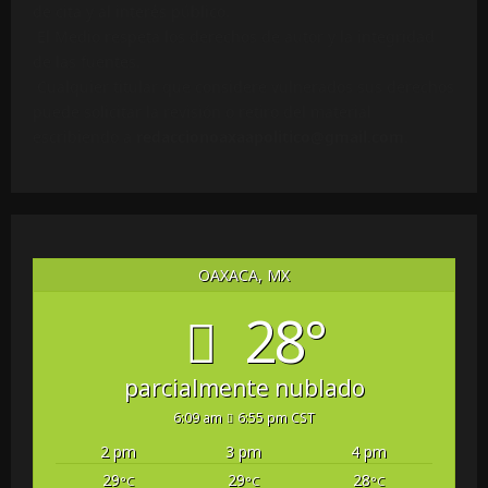
de cita y al interés público.
El Medio respeta los derechos de autor y la integridad
de las fuentes.
Cualquier titular que considere vulnerados sus derechos
puede solicitar la revisión o retiro del material
escribiendo a
redaccionoaxaapolitico@gmail.com
.
OAXACA, MX
28°
parcialmente nublado
6:09 am
6:55 pm CST
2 pm
3 pm
4 pm
29
29
28
°C
°C
°C