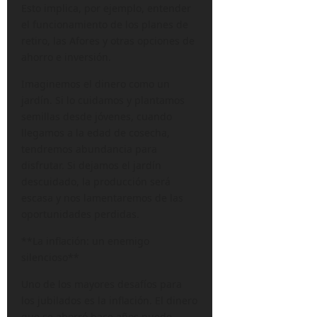
Esto implica, por ejemplo, entender
el funcionamiento de los planes de
retiro, las Afores y otras opciones de
ahorro e inversión.
Imaginemos el dinero como un
jardín. Si lo cuidamos y plantamos
semillas desde jóvenes, cuando
llegamos a la edad de cosecha,
tendremos abundancia para
disfrutar. Si dejamos el jardín
descuidado, la producción será
escasa y nos lamentaremos de las
oportunidades perdidas.
**La inflación: un enemigo
silencioso**
Uno de los mayores desafíos para
los jubilados es la inflación. El dinero
que se ahorró hace años puede