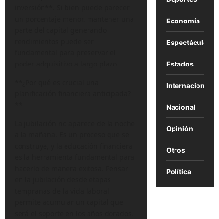
inversión**. Si bien puede parecer
un porcentaje menor, mantener una
Economía
parte del capital generando
rendimientos puede ser
Espectáculos
fundamental para preservar el
poder adquisitivo a largo plazo.
Estados
**¿Por qué es crucial una
Internacional
planificación financiera anticipada?
**
Nacional
La jubilación no aparece de la noche
Opinión
a la mañana. Es un proceso que se
construye, y la educación financiera
Otros
es la herramienta fundamental para
hacerlo de manera exitosa. Pensar
Política
en la jubilación desde etapas
tempranas de la vida laboral
permite acumular un capital que
será el soporte en los años dorados.