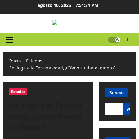
Ir
agosto 10, 2026
7:51:31 PM
al
contenido
Menú
principal
Inicio
Estados
Se llega a la Tercera edad, ¿Cómo cuidar el dinero?
Estados
Buscar
Se llega a la Tercera
Busca
edad, ¿Cómo cuidar
el dinero?