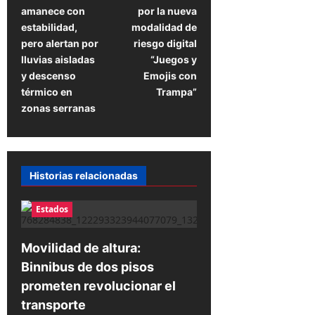
a
amanece con
por la nueva
v
estabilidad,
modalidad de
e
pero alertan por
riesgo digital
lluvias aisladas
“Juegos y
g
y descenso
Emojis con
a
térmico en
Trampa”
zonas serranas
c
i
ó
n
Historias relacionadas
d
Estados
e
e
Movilidad de altura:
n
Binnibus de dos pisos
t
prometen revolucionar el
transporte
r