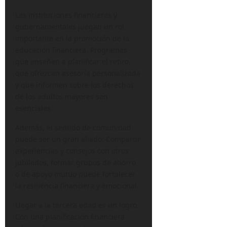
Las instituciones financieras y
gubernamentales juegan un rol
importante en la promoción de la
educación financiera. Programas
que enseñen a planificar el retiro,
que ofrezcan asesoría personalizada
y que informen sobre los derechos
de los adultos mayores son
esenciales.
Además, el sentido de comunidad
puede ser un gran aliado. Compartir
experiencias y consejos con otros
jubilados, formar grupos de ahorro
o de apoyo mutuo puede fortalecer
la resiliencia financiera y emocional.
Llegar a la tercera edad es un logro.
Con una planificación financiera