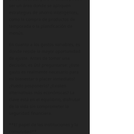
ser un área donde se apliquen
estrategias de ahorro inteligentes,
como la compra de productos de
temporada o la planificación de
menús.
En cuanto a los gastos variables, es
donde reside la mayor oportunidad
de ajuste. Antes de tomar una
decisión, es útil preguntarse: ¿Este
gasto es realmente necesario para
mi bienestar o placer inmediato?
¿Puedo posponerlo? ¿Existen
alternativas más económicas? La
clave está en el equilibrio, disfrutar
de la vida sin comprometer la
seguridad financiera.
**El papel de las instituciones y la
comunidad**