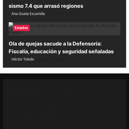
sismo 7.4 que arrasó regiones
Ana Gisela Escamilla
agosto 10, 2026
Estados
Ola de quejas sacude a la Defensoría:
Fiscalía, educación y seguridad señaladas
Héctor Toledo
agosto 10, 2026
OAXACA POLÍTICO
. Oaxaca Político es un medio de
comunicación independiente dedicado a informar con
base en fuentes públicas, comunicados oficiales y
colaboraciones ciudadanas.
Parte del contenido puede incluir citas o extractos de
materiales de terceros, publicados conforme al derecho