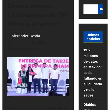
Oaxaca entrega
Busca
1,500 tarjetas de “Mi
Primera Chamba”
Ultimas
Alexander Ocaña
noticias
noviembre 16, 2025
4 minutos leídos
19.2
millones
de gatos
en México:
estás
fallando en
su cuidado
y no lo
sabes
Diablos
Oaxaca entrega 1,500 tarjetas de “Mi