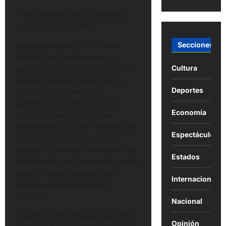
**Una apuesta por la experiencia,
no solo por el apoyo**
Secciones
Lo que distingue a “Mi Primera
Chamba” es su enfoque en la
Cultura
experiencia práctica. Se trata de un
puente diseñado para acortar la
Deportes
brecha entre la formación
académica y las demandas del
Economía
mercado laboral. Los jóvenes
seleccionados no solo recibirán una
Espectáculos
beca, sino que se integrarán a
equipos de trabajo, aprenderán de
Estados
profesionales con trayectoria y serán
parte activa de proyectos que
Internacional
impactan directamente en la
sociedad.
Nacional
El gobierno ha destacado que este
Opinión