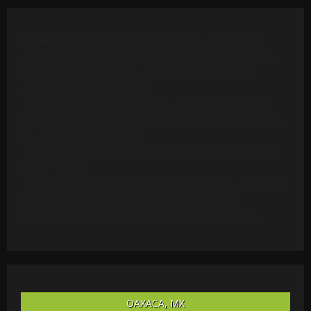
OAXACA POLÍTICO
. Oaxaca Político es un medio de
comunicación independiente dedicado a informar con
base en fuentes públicas, comunicados oficiales y
colaboraciones ciudadanas.
Parte del contenido puede incluir citas o extractos de
materiales de terceros, publicados conforme al derecho
de cita y al interés público.
El Medio respeta los derechos de autor y la integridad
de las fuentes.
Cualquier titular que considere vulnerados sus derechos
puede solicitar la revisión o retiro del material
escribiendo a
redaccionoaxaapolitico@gmail.com
.
OAXACA, MX