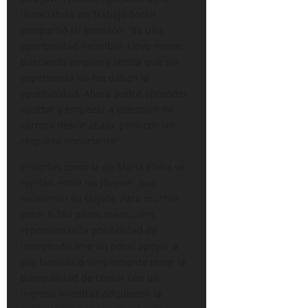
licenciatura en Trabajo Social,
compartió su emoción: “Es una
oportunidad increíble. Llevo meses
buscando empleo y sentía que sin
experiencia no me daban la
oportunidad. Ahora podré aprender,
aportar y empezar a construir mi
carrera desde abajo, pero con un
respaldo importante”.
Historias como la de María Elena se
repiten entre los jóvenes que
recibieron su tarjeta. Para muchos,
estos 8,364 pesos mensuales
representan la posibilidad de
independizarse un poco, apoyar a
sus familias o simplemente tener la
tranquilidad de contar con un
ingreso mientras adquieren la