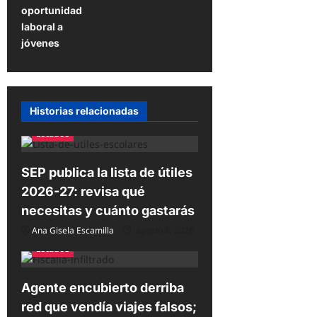
oportunidad
i
laboral a
ó
jóvenes
n
d
e
Historias relacionadas
e
Estados
n
t
SEP publica la lista de útiles
2026-27: revisa qué
r
necesitas y cuánto gastarás
a
Ana Gisela Escamilla
agosto 8, 2026
d
Estados
a
s
Agente encubierto derriba
red que vendía viajes falsos;