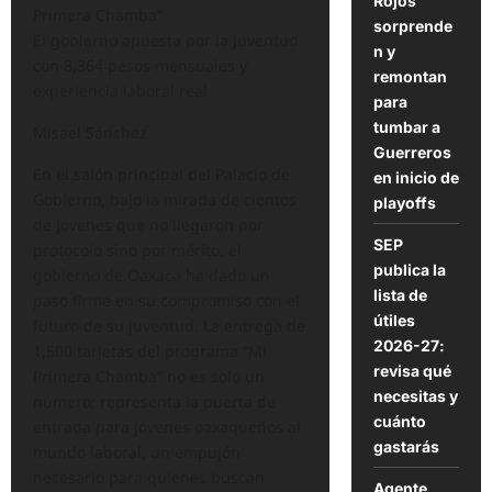
Rojos
Primera Chamba”
sorprende
El gobierno apuesta por la juventud
n y
con 8,364 pesos mensuales y
remontan
experiencia laboral real
para
tumbar a
Misael Sánchez
Guerreros
En el salón principal del Palacio de
en inicio de
Gobierno, bajo la mirada de cientos
playoffs
de jóvenes que no llegaron por
SEP
protocolo sino por mérito, el
publica la
gobierno de Oaxaca ha dado un
lista de
paso firme en su compromiso con el
útiles
futuro de su juventud. La entrega de
2026-27:
1,500 tarjetas del programa “Mi
revisa qué
Primera Chamba” no es solo un
necesitas y
número; representa la puerta de
cuánto
entrada para jóvenes oaxaqueños al
gastarás
mundo laboral, un empujón
necesario para quienes buscan
Agente