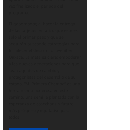
vez finalizado el periodo del
programa.
El gobernador, al hacer la entrega
de las tarjetas, enfatizó que este es
solo el primer paso y que se
seguirán buscando estrategias para
fortalecer el desarrollo juvenil en
Oaxaca. La meta es clara: empoderar
a las nuevas generaciones para que
sean agentes de cambio y
protagonistas del desarrollo de su
estado. “Mi Primera Chamba” es una
herramienta poderosa en este
camino, una semilla plantada con la
esperanza de cosechar un futuro
más próspero y equitativo para
todos.