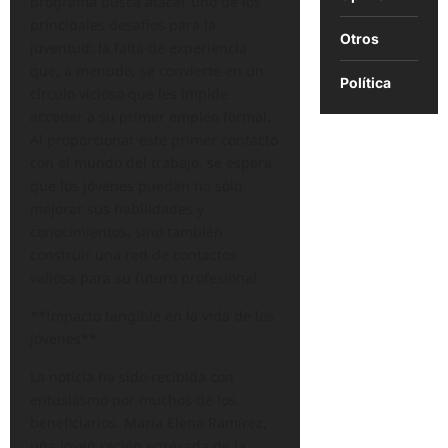
programa busca atacar uno de los
principales desafíos para la
Otros
juventud: la falta de experiencia
que, a menudo, se convierte en un
Política
círculo vicioso que les impide
acceder a su primer empleo formal.
Al proporcionar este primer contacto
con el mundo del trabajo, se espera
que los jóvenes puedan no solo
mejorar sus habilidades y
conocimientos, sino también
construir una red de contactos
valiosa para su futuro profesional.
**Impacto tangible en la vida de los
jóvenes**
La noticia ha sido recibida con
entusiasmo por muchos de los
beneficiarios. María Elena Ramírez,
una joven recién egresada de la