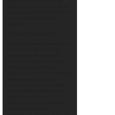
experiencia que les abrirá más
puertas en el futuro. Se trata de un
respiro económico y, sobre todo, de
una inyección de confianza y
esperanza.
**Retos y miradas a futuro**
Si bien la iniciativa es prometedora,
no está exenta de desafíos. La
sostenibilidad del programa, la
calidad de la experiencia laboral
ofrecida y el seguimiento para
asegurar que los jóvenes realmente
adquieran las competencias
deseadas, son aspectos cruciales
que el gobierno deberá mantener
bajo la lupa. Además, es
fundamental que la experiencia
adquirida se traduzca en
oportunidades laborales reales una