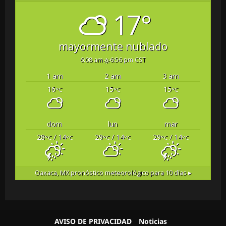
17°
mayormente nublado
6:08 am
6:56 pm CST
1 am
2 am
3 am
16
15
15
°C
°C
°C
dom
lun
mar
28
/ 14
29
/ 14
29
/ 14
°C
°C
°C
°C
°C
°C
Oaxaca, MX
pronóstico meteorológico para 10 días ▸
AVISO DE PRIVACIDAD
Noticias