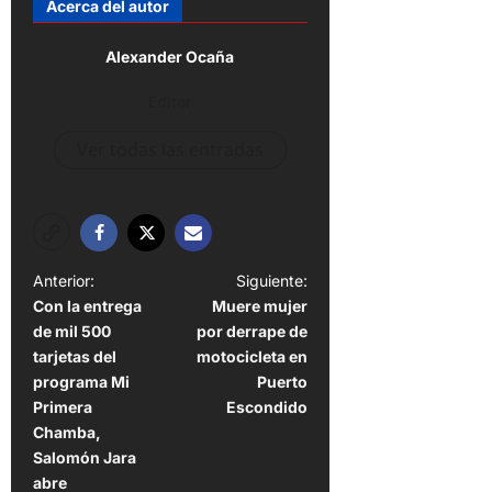
Acerca del autor
Alexander Ocaña
Editor
Ver todas las entradas
N
Anterior:
Siguiente:
Con la entrega
Muere mujer
a
de mil 500
por derrape de
v
tarjetas del
motocicleta en
e
programa Mi
Puerto
Primera
Escondido
g
Chamba,
a
Salomón Jara
abre
c