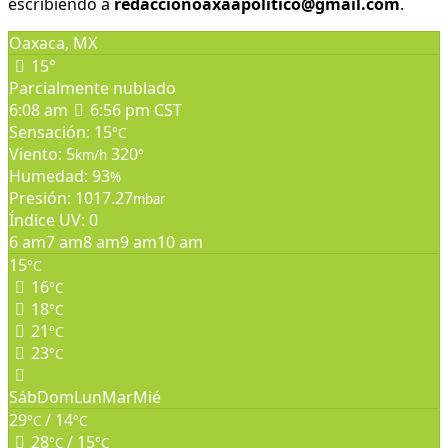
escribiendo a
redaccionoaxaapolitico@gmail.com
.
Oaxaca, MX
15°
Parcialmente nublado
6:08 am
6:56 pm CST
Sensación: 15
°C
Viento: 5
320
km/h
°
Humedad: 93
%
Presión: 1017.27
mbar
Índice UV: 0
6 am
7 am
8 am
9 am
10 am
15
°C
16
°C
18
°C
21
°C
23
°C
Sáb
Dom
Lun
Mar
Mié
29
/ 14
°C
°C
28
/ 15
°C
°C