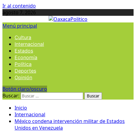
Ir al contenido
agosto 7, 2026
Menú principal
Cultura
Internacional
Estados
Economía
Política
Deportes
Opinión
Botón claro/oscuro
Buscar:
Inicio
Internacional
México condena intervención militar de Estados
Unidos en Venezuela