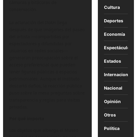
cámaras y bitácoras de
Cultura
conservación.
Deportes
La aclaración del INAH llega
después de que imágenes del paseo
Economía
del artista —compartidas por
espectadores y difundidas por
Espectáculos
usuarios en redes sociales—
generaran preocupación sobre el
Estados
acceso preferencial que pueden
tener figuras públicas a espacios
Internacional
patrimoniales. Aunque el instituto
descartó daños, la reacción pública
Nacional
puso sobre la mesa preguntas sobre
transparencia y reglas para visitas
Opinión
privadas.
Otros
Por qué importa
Política
Los objetos que alberga el Museo