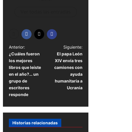
Ver todas las entradas
N
Anterior:
Siguiente:
¿Cuáles fueron
El papa León
a
los mejores
XIV envía tres
v
libros que leíste
camiones con
e
en el año?… un
ayuda
grupo de
humanitaria a
g
escritores
Ucrania
a
responde
c
i
ó
Historias relacionadas
n