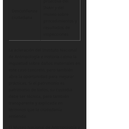
proactiva del
INAH y del
Desconfianza
museo sobre
ciudadana
procedimientos y
resultados de
inspecciones
La aclaración del Instituto Nacional
de Antropología e Historia calma la
inquietud sobre daños materiales en
este caso concreto, pero también
abre la oportunidad para mejorar
prácticas. Si el patrimonio es
patrimonio de todos, su custodia
debe ser técnica, pero también
transparente y explicada en
términos que la ciudadanía
entienda.
El Museo Nacional de Antropología y