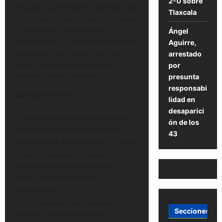
2-0 sobre
privados. La institución subrayó que
Tlaxcala
“no se registraron daños a las piezas
ni se violaron las normas de
Ángel
conservación”, y que los archivos de
Aguirre,
vigilancia y los reportes internos
arrestado
fueron revisados para verificar la
por
secuencia de los hechos.
presunta
responsabi
Qué dijo el INAH
lidad en
desaparici
La visita estuvo acompañada por
ón de los
personal del Museo Nacional de
43
Antropología, dependiente del INAH.
No se reportaron daños ni
manipulación indebida de las
piezas, según la revisión
institucional.
Se realizaron las revisiones
Secciones
internas correspondientes a