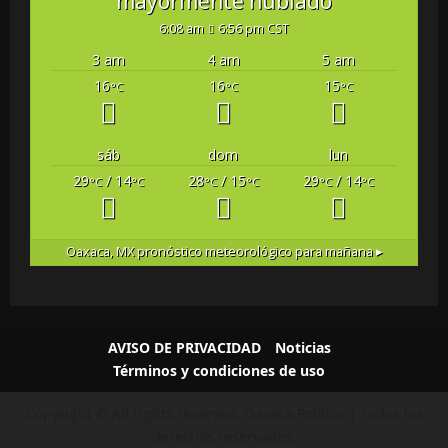
mayormente nublado
6:08 am
6:56 pm CST
3 am
4 am
5 am
16
16
15
°C
°C
°C
sáb
dom
lun
29
/ 14
28
/ 15
29
/ 14
°C
°C
°C
°C
°C
°C
Oaxaca, MX
pronóstico meteorológico para mañana ▸
AVISO DE PRIVACIDAD
Noticias
Términos y condiciones de uso
Copyright © All rights reserved.
Oaxaca Político | Todos los
derechos reservados.