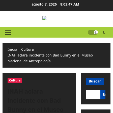
Ir
agosto 7, 2026
8:03:47 AM
al
contenido
Menú
principal
Inicio
Cultura
INAH aclara incidente con Bad Bunny en el Museo
Nacional de Antropología
Cultura
Buscar
INAH aclara
Busca
incidente con Bad
Bunny en el Museo