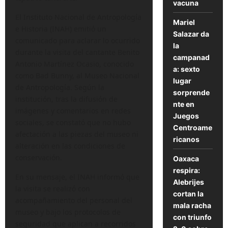
vacuna
El Instituto Nacional de Antropología
Mariel
e Historia (INAH) emitió un
Salazar da
comunicado para aclarar lo ocurrido
la
durante la visita del cantante Benito
campanad
Antonio Martínez Ocasio, conocido
a: sexto
como Bad Bunny, al Museo Nacional
lugar
de Antropología. Según la
sorprende
institución, tras la difusión de
nte en
imágenes y comentarios en redes
Juegos
sociales, se constató que no hubo
Centroame
afectación a las piezas del museo ni
ricanos
alteración en las condiciones de
conservación.
Oaxaca
respira:
En su mensaje, el INAH informó que
Alebrijes
la visita se realizó con
cortan la
acompañamiento del personal del
mala racha
museo y bajo los protocolos de
con triunfo
seguridad que aplican a recorridos