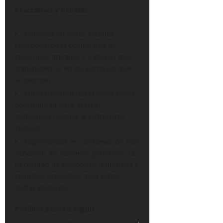
Reacciones y debates
Usuarios en redes sociales
cuestionaron la posibilidad de
recorridos privados y pidieron más
transparencia en los permisos que
se otorgan.
Otros defendieron la visita como
oportunidad para acercar
audiencias jóvenes al patrimonio
cultural.
Especialistas en conservación han
señalado, en términos generales, la
necesidad de protocolos uniformes y
registros accesibles para evitar
dudas públicas.
Posibles pasos a seguir