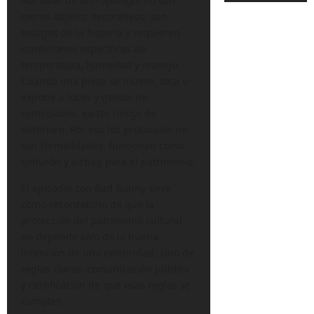
Nacional de Antropología no son
meros objetos decorativos: son
testigos de la historia y requieren
condiciones específicas de
temperatura, humedad y manejo.
Cuando una pieza se mueve, toca o
expone a luces y gestos no
controlados, existe riesgo de
deterioro. Por eso los protocolos no
son formalidades: funcionan como
cinturón y airbag para el patrimonio.
El episodio con Bad Bunny sirve
como recordatorio de que la
protección del patrimonio cultural
no depende solo de la buena
intención de una celebridad, sino de
reglas claras, comunicación pública
y certificación de que esas reglas se
cumplen.