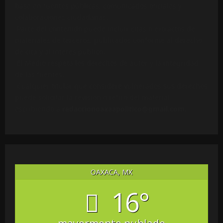
base en fuentes públicas, comunicados oficiales y
colaboraciones ciudadanas.
Parte del contenido puede incluir citas o extractos de
materiales de terceros, publicados conforme al derecho
de cita y al interés público.
El Medio respeta los derechos de autor y la integridad
de las fuentes.
Cualquier titular que considere vulnerados sus derechos
puede solicitar la revisión o retiro del material
escribiendo a
redaccionoaxaapolitico@gmail.com
.
OAXACA, MX
16°