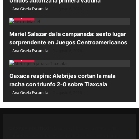
Unidos autoriza la primera vacuna
Ana Gisela Escamilla
agosto 6, 2026
Deportes
Mariel Salazar da la campanada: sexto lugar
sorprendente en Juegos Centroamericanos
Ana Gisela Escamilla
agosto 6, 2026
Deportes
Oaxaca respira: Alebrijes cortan la mala
racha con triunfo 2-0 sobre Tlaxcala
Ana Gisela Escamilla
agosto 6, 2026
OAXACA POLÍTICO
. Oaxaca Político es un medio de
comunicación independiente dedicado a informar con