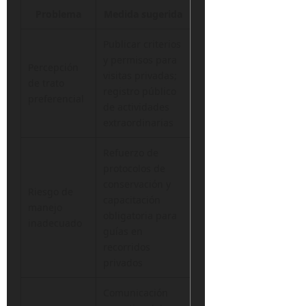
Problema
Medida sugerida
Publicar criterios
y permisos para
Percepción
visitas privadas;
de trato
registro público
preferencial
de actividades
extraordinarias
Refuerzo de
protocolos de
conservación y
Riesgo de
capacitación
manejo
obligatoria para
inadecuado
guías en
recorridos
privados
Comunicación