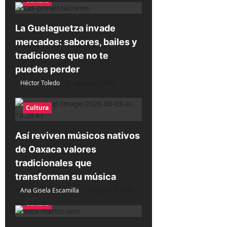
Cultura
d
e
La Guelaguetza invade
mercados: sabores, bailes y
e
tradiciones que no te
n
puedes perder
t
Héctor Toledo
agosto 4, 2026
r
a
Cultura
d
Así reviven músicos nativos
a
de Oaxaca valores
s
tradicionales que
transforman su música
Ana Gisela Escamilla
agosto 3, 2026
Cultura