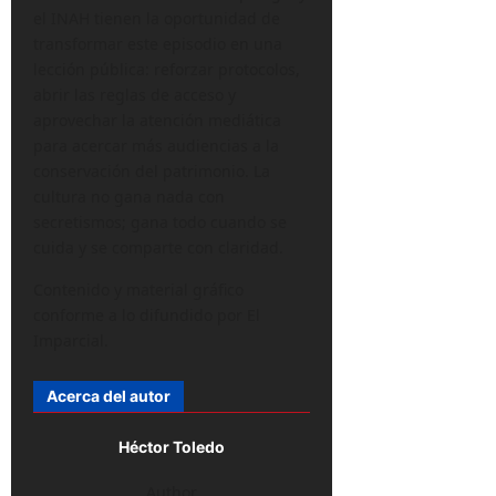
el INAH tienen la oportunidad de
transformar este episodio en una
lección pública: reforzar protocolos,
abrir las reglas de acceso y
aprovechar la atención mediática
para acercar más audiencias a la
conservación del patrimonio. La
cultura no gana nada con
secretismos; gana todo cuando se
cuida y se comparte con claridad.
Contenido y material gráfico
conforme a lo difundido por El
Imparcial.
Acerca del autor
Héctor Toledo
Author