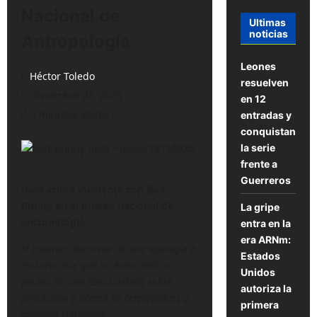
Nacional de
Ultimas
noticias
Antropología
Leones
Héctor Toledo
resuelven
diciembre 28, 2025
en 12
4 minutos leídos
entradas y
conquistan
la serie
frente a
Guerreros
Inah aclara incidente con Bad
Bunny en el museo nacional de
La gripe
antropología
entra en la
era ARNm:
El Instituto Nacional de Antropología e
Estados
Historia dice que no hubo daño a
Unidos
piezas; el caso abrió debate sobre
autoriza la
protocolos y acceso de celebridades a
primera
espacios culturales.