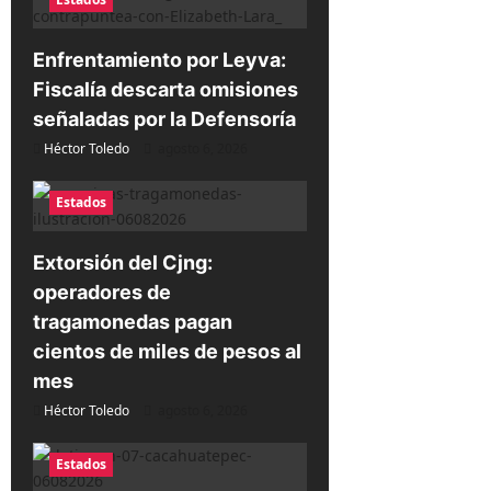
d
e
Enfrentamiento por Leyva:
Fiscalía descarta omisiones
e
señaladas por la Defensoría
n
Héctor Toledo
agosto 6, 2026
t
r
Estados
a
d
Extorsión del Cjng:
operadores de
a
tragamonedas pagan
s
cientos de miles de pesos al
mes
Héctor Toledo
agosto 6, 2026
Estados