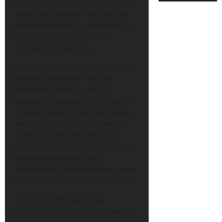
entre policía, fiscalía y servicios de
salud. Son pasos que buscan que
hechos como este no queden en la
impunidad y que las víctimas
reciban apoyo efectivo.
Desde la perspectiva comunitaria, la
prevención también importa:
programas de educación en
escuelas y espacios públicos sobre
consentimiento y relaciones sanas,
atención a factores que generan
violencia y redes de protección
vecinal pueden reducir riesgos. La
corresponsabilidad entre
autoridades y sociedad civil es clave
para transformar estos escenarios.
La Fiscalía continúa con las
diligencias para reunir pruebas y la