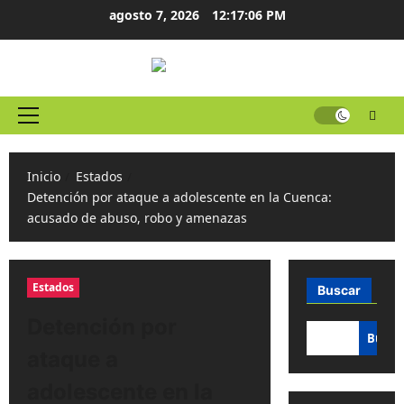
Ir
agosto 7, 2026
12:17:06 PM
al
contenido
Menú
principal
Inicio
Estados
Detención por ataque a adolescente en la Cuenca:
acusado de abuso, robo y amenazas
Estados
Buscar
Detención por
Busca
ataque a
adolescente en la