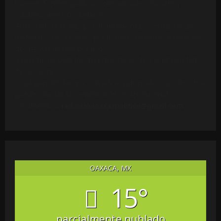
base en fuentes públicas, comunicados oficiales y
colaboraciones ciudadanas.
Parte del contenido puede incluir citas o extractos de
materiales de terceros, publicados conforme al derecho
de cita y al interés público.
El Medio respeta los derechos de autor y la integridad
de las fuentes.
Cualquier titular que considere vulnerados sus derechos
puede solicitar la revisión o retiro del material
escribiendo a
redaccionoaxaapolitico@gmail.com
.
OAXACA, MX
15°
parcialmente nublado