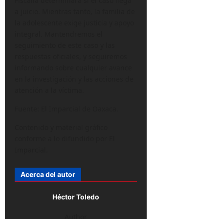
Fiscalía determinará si el caso llega
a juicio. Mientras tanto, la familia de
la adolescente exige justicia y apoyo
integral. Mantendremos el
seguimiento de este caso y las
respuestas oficiales, y seguiremos
informando sobre cualquier avance
en la investigación y las acciones de
atención a la víctima.
Fuente: El Imparcial de Oaxaca.
Contenido y material gráfico
conforme a lo difundido por El
Imparcial.
Acerca del autor
Héctor Toledo
Author