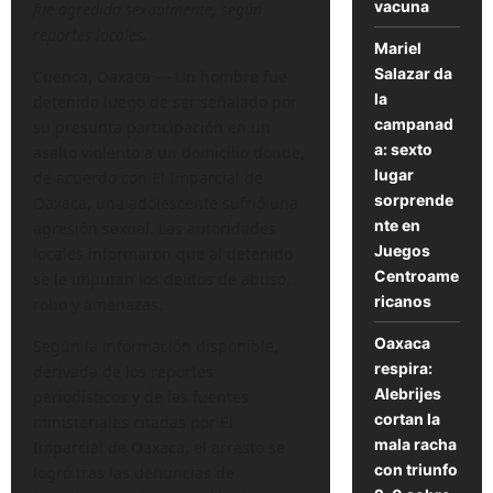
vacuna
fue agredida sexualmente, según
reportes locales.
Mariel
Salazar da
Cuenca, Oaxaca — Un hombre fue
la
detenido luego de ser señalado por
campanad
su presunta participación en un
a: sexto
asalto violento a un domicilio donde,
lugar
de acuerdo con El Imparcial de
sorprende
Oaxaca, una adolescente sufrió una
nte en
agresión sexual. Las autoridades
Juegos
locales informaron que al detenido
Centroame
se le imputan los delitos de abuso,
ricanos
robo y amenazas.
Oaxaca
Según la información disponible,
respira:
derivada de los reportes
Alebrijes
periodísticos y de las fuentes
cortan la
ministeriales citadas por El
mala racha
Imparcial de Oaxaca, el arresto se
con triunfo
logró tras las denuncias de