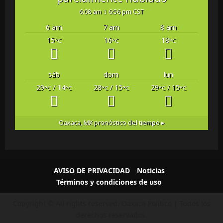
6:08 am
6:56 pm CST
6 am
7 am
8 am
15
16
18
°C
°C
°C
sáb
dom
lun
29
/ 14
28
/ 15
29
/ 15
°C
°C
°C
°C
°C
°C
Oaxaca, MX
pronóstico del tiempo ▸
AVISO DE PRIVACIDAD
Noticias
Términos y condiciones de uso
Copyright © All rights reserved.
Oaxaca Político | Todos los
derechos reservados.