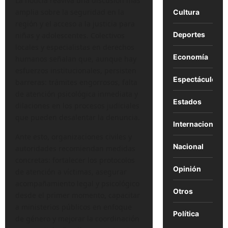
La noticia reaviva una discusión más
amplia sobre la seguridad en la
Cultura
región y el acceso a la justicia para
Deportes
niñas y adolescentes. Colectivos
locales y especialistas en derechos
Economía
humanos señalan que, aunque hay
esfuerzos institucionales, persisten
Espectáculos
barreras: trámites engorrosos, falta
de atención psicológica inmediata y
Estados
dilaciones en los procesos judiciales
que pueden desalentar la denuncia.
Internacional
Ante esto, organizaciones civiles y
Nacional
autoridades recomiendan medidas
concretas: fortalecer los protocolos
Opinión
de atención a víctimas, asegurar
acompañamiento legal y psicológico
Otros
desde el primer momento, capacitar
a ministerios públicos en enfoque
Política
de género y mejorar la coordinación