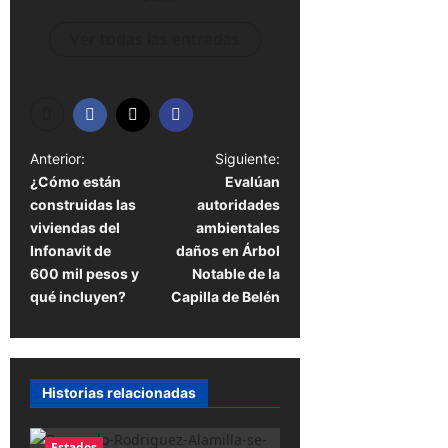
Ver todas las entradas
N
Anterior:
Siguiente:
¿Cómo están
Evalúan
a
construidas las
autoridades
v
viviendas del
ambientales
e
Infonavit de
daños en Árbol
600 mil pesos y
Notable de la
g
qué incluyen?
Capilla de Belén
a
c
i
Historias relacionadas
ó
n
Estados