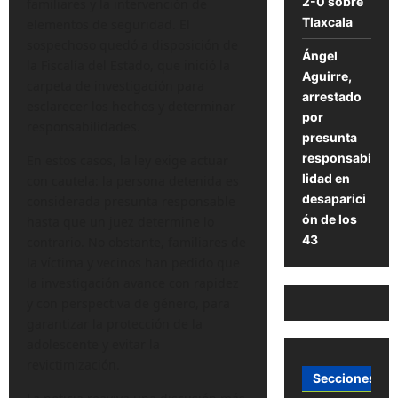
2-0 sobre
familiares y la intervención de
Tlaxcala
elementos de seguridad. El
sospechoso quedó a disposición de
Ángel
la Fiscalía del Estado, que inició la
Aguirre,
carpeta de investigación para
arrestado
esclarecer los hechos y determinar
por
responsabilidades.
presunta
responsabi
En estos casos, la ley exige actuar
lidad en
con cautela: la persona detenida es
desaparici
considerada presunta responsable
ón de los
hasta que un juez determine lo
43
contrario. No obstante, familiares de
la víctima y vecinos han pedido que
la investigación avance con rapidez
y con perspectiva de género, para
garantizar la protección de la
adolescente y evitar la
revictimización.
Secciones