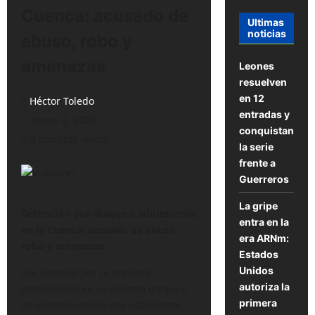
Cuenca: acusado de
Ultimas
noticias
abuso, robo y
amenazas
Leones
resuelven
en 12
Héctor Toledo
entradas y
enero 2, 2026
conquistan
3 minutos leídos
la serie
frente a
Guerreros
La gripe
Detención por ataque a adolescente
entra en la
en la Cuenca: acusado de abuso,
era ARNm:
robo y amenazas
Estados
Unidos
Fue detenido por su presunta
autoriza la
participación en un violento ataque a
primera
un domicilio donde una adolescente