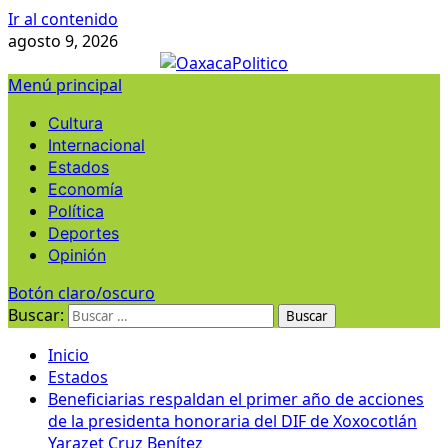
Ir al contenido
agosto 9, 2026
Menú principal
Cultura
Internacional
Estados
Economía
Política
Deportes
Opinión
Botón claro/oscuro
Buscar:
Inicio
Estados
Beneficiarias respaldan el primer año de acciones
de la presidenta honoraria del DIF de Xoxocotlán
Yarazet Cruz Benítez