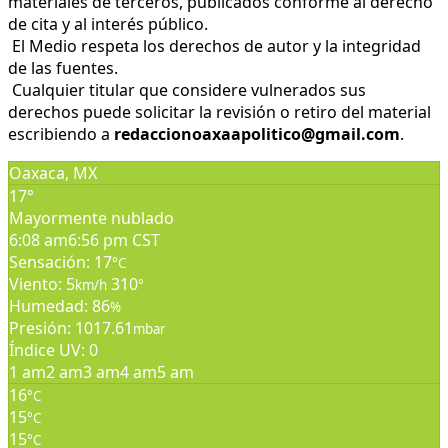
materiales de terceros, publicados conforme al derecho
de cita y al interés público.
El Medio respeta los derechos de autor y la integridad
de las fuentes.
Cualquier titular que considere vulnerados sus
derechos puede solicitar la revisión o retiro del material
escribiendo a
redaccionoaxaapolitico@gmail.com
.
Oaxaca, MX
17°
Mayormente nublado
6:08 am
6:56 pm CST
Sensación: 17
°C
Viento: 5
310
km/h
°
Humedad: 86
%
Presión: 1017.61
mbar
Índice UV: 0
1 am
2 am
3 am
4 am
5 am
16
°C
15
°C
15
°C