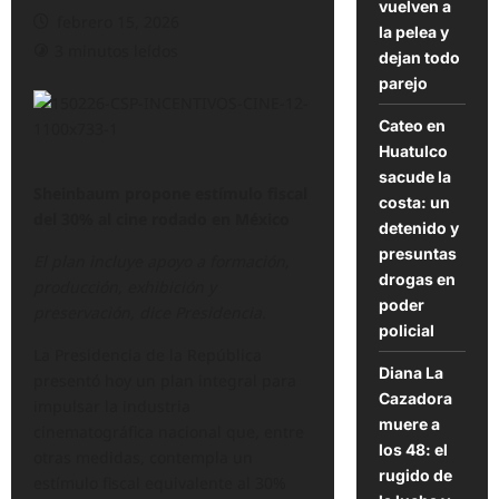
vuelven a
febrero 15, 2026
la pelea y
3 minutos leídos
dejan todo
parejo
Cateo en
Huatulco
sacude la
Sheinbaum propone estímulo fiscal
costa: un
del 30% al cine rodado en México
detenido y
presuntas
El plan incluye apoyo a formación,
drogas en
producción, exhibición y
poder
preservación, dice Presidencia.
policial
La Presidencia de la República
Diana La
presentó hoy un plan integral para
Cazadora
impulsar la industria
muere a
cinematográfica nacional que, entre
los 48: el
otras medidas, contempla un
rugido de
estímulo fiscal equivalente al 30%