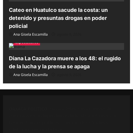
Cateo en Huatulco sacude la costa: un
detenido y presuntas drogas en poder
policial
Ana Gisela Escamilla
agosto 9, 2026
Espectáculos
Diana La Cazadora muere a los 48: el rugido
de la lucha y la prensa se apaga
Ana Gisela Escamilla
agosto 9, 2026
OAXACA POLÍTICO
. Oaxaca Político es un medio de
comunicación independiente dedicado a informar con
base en fuentes públicas, comunicados oficiales y
colaboraciones ciudadanas.