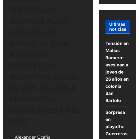
SHEINBAUM
ANUNCIA PLAN
Ultimas
noticias
INTEGRAL DE
APOYO AL CINE
Tensión en
Matías
NACIONAL;
Romero:
INCLUYE UN
asesinan a
joven de
INCENTIVO FISCAL
26 años en
colonia
DE 30% DEL ISR A
San
PROYECTOS
Bartolo
REALIZADOS EN EL
Sorpresa
en
PAÍS
playoffs:
Guerreros
Alexander Ocaña