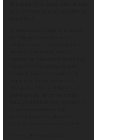
de trabajo con el sector cultural para
afinar los detalles y los requisitos de
elegibilidad.
En términos concretos, el estímulo
del 30% promete empujar más
rodajes al país y dar estabilidad a
proyectos mexicanos, pero su
impacto real dependerá de cómo se
implementen las reglas, cuánto
cueste al erario y si se prioriza el
empleo y la formación local. La
propuesta obliga a combinar
ambición cultural con prudencia
fiscal, y plantea un reto: convertir un
incentivo tributario en más
oportunidades laborales y más
pantallas con cine hecho en México.
Fuentes: Presidencia de la