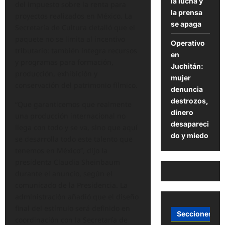
la lucha y
del impuesto sobre la renta para
la prensa
proyectos realizados en México. La
se apaga
Secretaría de Cultura detalló que el
paquete no se limita al incentivo
Operativo
tributario: también integra recursos
en
y programas para formación,
Juchitán:
producción, exhibición y
mujer
conservación del patrimonio fílmico.
denuncia
destrozos,
“Que garanticemos que realmente
dinero
una producción internacional no
desapareci
llega con todo y se va, sino que aquí
do y miedo
se desarrolla todo este talento que
tenemos en México”, dijo la
presidenta Claudia Sheinbaum
durante el anuncio, según el
comunicado de la Presidencia. La
administración añadió que el diseño
final del estímulo será definido en
Secciones
coordinación con la Secretaría de