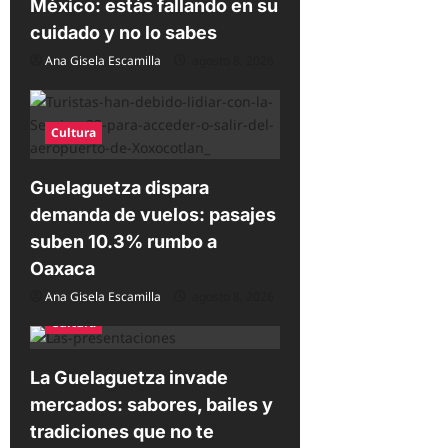
México: estás fallando en su
r
cuidado y no lo sabes
a
Ana Gisela Escamilla
agosto 8, 2026
d
a
s
Cultura
Guelaguetza dispara
demanda de vuelos: pasajes
suben 10.3% rumbo a
Oaxaca
Ana Gisela Escamilla
agosto 8, 2026
Cultura
La Guelaguetza invade
mercados: sabores, bailes y
tradiciones que no te