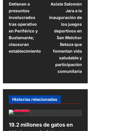
Detienen a
Asiste Salomón
a
presuntos
Jara a la
v
involucrados
inauguración de
e
tras operativo
los juegos
en Periférico y
deportivos en
g
Bustamante;
San Melchor
a
clausuran
Betaza que
establecimiento
fomentan vida
c
saludable y
i
participación
ó
comunitaria
n
d
e
Historias relacionadas
e
Cultura
n
t
19.2 millones de gatos en