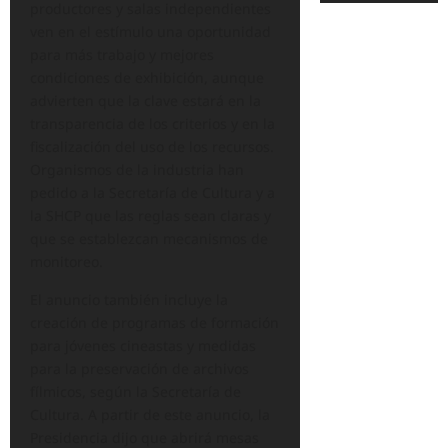
productores y salas independientes
ven en el estímulo una oportunidad
para más trabajo y mejores
condiciones de exhibición, aunque
advierten que la clave estará en la
transparencia de los criterios y en la
fiscalización del uso de los recursos.
Organismos de la industria han
pedido a la Secretaría de Cultura y a
la SHCP que las reglas sean claras y
que se establezcan mecanismos de
monitoreo.
El anuncio también incluye la
creación de programas de formación
para jóvenes cineastas y medidas
para la preservación de archivos
fílmicos, según la Secretaría de
Cultura. A partir de este anuncio, la
Presidencia dijo que abrirá mesas