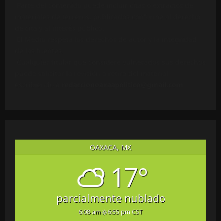
Parte del contenido puede incluir citas o extractos de
materiales de terceros, publicados conforme al derecho
de cita y al interés público.
El Medio respeta los derechos de autor y la integridad
de las fuentes.
Cualquier titular que considere vulnerados sus derechos
puede solicitar la revisión o retiro del material
escribiendo a
redaccionoaxaapolitico@gmail.com
.
OAXACA, MX
17°
parcialmente nublado
6:08 am
6:55 pm CST