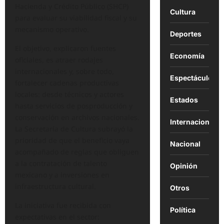
Hacienda y Crédito Público (SHCP)
Cultura
para evaluar su viabilidad fiscal y su
mecanismo operativo.
Deportes
El objetivo, explicaron fuentes
Economía
oficiales, es atraer rodajes
internacionales y, sobre todo,
Espectáculos
fortalecer cadenas productivas
locales: desde técnicos y actores
Estados
hasta servicios de posproducción y
conservación en archivos nacionales.
Internacional
La Secretaría de Cultura subrayó la
prioridad de que el beneficio vaya
Nacional
acompañado de reglas que obliguen
a la contratación de talento
Opinión
mexicano y a inversiones en
infraestructura cultural.
Otros
La iniciativa fue recibida con
Política
expectativas en el sector: