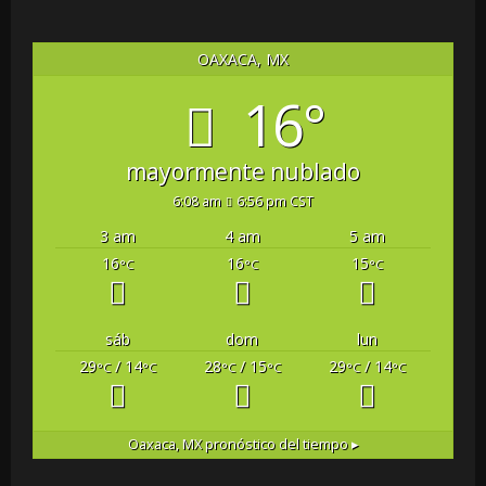
OAXACA, MX
16°
mayormente nublado
6:08 am
6:56 pm CST
3 am
4 am
5 am
16
16
15
°C
°C
°C
sáb
dom
lun
29
/ 14
28
/ 15
29
/ 14
°C
°C
°C
°C
°C
°C
Oaxaca, MX
pronóstico del tiempo ▸