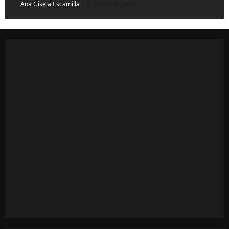
Ana Gisela Escamilla
agosto 6, 2026
OAXACA POLÍTICO
. Oaxaca Político es un medio de
comunicación independiente dedicado a informar con
base en fuentes públicas, comunicados oficiales y
colaboraciones ciudadanas.
Parte del contenido puede incluir citas o extractos de
materiales de terceros, publicados conforme al derecho
de cita y al interés público.
El Medio respeta los derechos de autor y la integridad
de las fuentes.
Cualquier titular que considere vulnerados sus derechos
puede solicitar la revisión o retiro del material
escribiendo a
redaccionoaxaapolitico@gmail.com
.