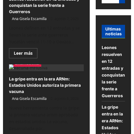
conquistan la serie frente a
Guerreros
Ana Gisela Escamilla
agosto 7, 2026
Leones definen en 12 entradas y se
Ultimas
noticias
llevan la serie ante guerreros
Yucatán venció 11-10 a Oaxaca...
Leones
Lee
Leer más
resuelven
más
sobre
en 12
Internacional
Leones
entradas y
resuelven
en
conquistan
12
La gripe entra en la era ARNm:
la serie
entradas
Estados Unidos autoriza la primera
y
frente a
conquistan
vacuna
la
Guerreros
Ana Gisela Escamilla
serie
agosto 6, 2026
frente
La gripe
a
Nueva herramienta contra la gripe:
Guerreros
entra en la
la primera vacuna arnm aprobada
era ARNm:
en estados unidos La vacuna,
Estados
desarrollada por...