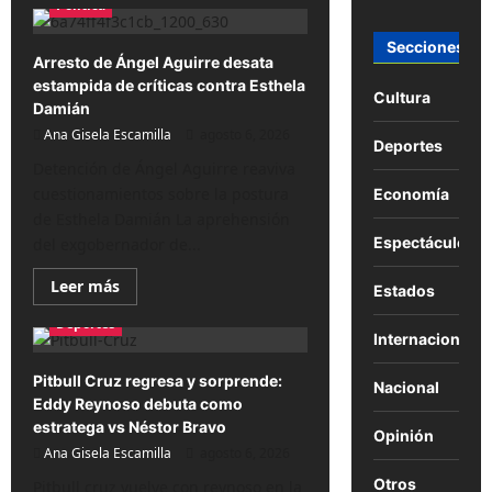
Política
Ángel
Aguirre,
arrestado
Secciones
por
Arresto de Ángel Aguirre desata
presunta
estampida de críticas contra Esthela
responsabilidad
Cultura
en
Damián
desaparición
Ana Gisela Escamilla
de
agosto 6, 2026
Deportes
los
43
Detención de Ángel Aguirre reaviva
cuestionamientos sobre la postura
Economía
de Esthela Damián La aprehensión
Espectáculos
del exgobernador de...
Lee
Leer más
Estados
más
sobre
Deportes
Arresto
Internacional
de
Ángel
Aguirre
Pitbull Cruz regresa y sorprende:
Nacional
desata
Eddy Reynoso debuta como
estampida
de
estratega vs Néstor Bravo
Opinión
críticas
Ana Gisela Escamilla
contra
agosto 6, 2026
Esthela
Damián
Otros
Pitbull cruz vuelve con reynoso en la