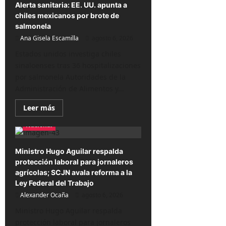
Francisco
Alerta sanitaria: EE. UU. apunta a
enreda
chiles mexicanos por brote de
aún
más
salmonela
al
Ana Gisela Escamilla
mototaxista
agosto 6, 2026
prófugo
Estados unidos investiga chiles
sinaloenses tras 36 hospitalizaciones
por salmonela Autoridades de la
Administración de Alimentos y...
Lee
Leer más
más
sobre
Nacional
Alerta
sanitaria:
EE.
UU.
Ministro Hugo Aguilar respalda
apunta
protección laboral para jornaleros
a
chiles
agrícolas; SCJN avala reforma a la
mexicanos
Ley Federal del Trabajo
por
brote
Alexander Ocaña
agosto 6, 2026
de
salmonela
Ministro Hugo Aguilar respalda
protección laboral para jornaleros