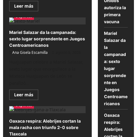
Unidos
Lee
Leer más
autoriza la
más
sobre
primera
Deportes
La
vacuna
gripe
entra
en
Mariel Salazar da la campanada:
Mariel
la
sexto lugar sorprendente en Juegos
era
Salazar da
ARNm:
Centroamericanos
la
Estados
Ana Gisela Escamilla
Unidos
agosto 6, 2026
campanad
autoriza
la
a: sexto
Huajuapan celebra a Mariel Salazar,
primera
lugar
sexto lugar que enorgullece a la
vacuna
sorprende
Mixteca Huajuapan de León se
nte en
paralizó...
Juegos
Lee
Leer más
Centroame
más
sobre
ricanos
Deportes
Mariel
Salazar
Oaxaca
da
la
Oaxaca respira: Alebrijes cortan la
respira:
campanada:
mala racha con triunfo 2-0 sobre
sexto
Alebrijes
lugar
Tlaxcala
cortan la