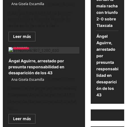
sorprendente
Ana Gisela Escamilla
en
agosto 6, 2026
mala racha
Juegos
Centroamericanos
con triunfo
Alebrijes respiran tras su primer
2-0 sobre
triunfo: 2-0 a Tlaxcala Triunfo de
Tlaxcala
visita en la Jornada 3 del...
Lee
Ángel
Leer más
más
Aguirre,
sobre
Política
Oaxaca
arrestado
respira:
por
Alebrijes
cortan
Ángel Aguirre, arrestado por
presunta
la
presunta responsabilidad en
mala
responsabi
racha
desaparición de los 43
lidad en
con
Ana Gisela Escamilla
triunfo
agosto 6, 2026
desaparici
2-
0
Detención de ángel aguirre reaviva
ón de los
sobre
búsqueda de justicia por los 43 La
43
Tlaxcala
detención del exgobernador ocurre
en...
Lee
Leer más
más
sobre