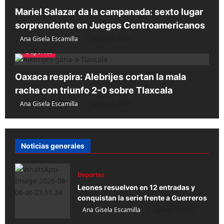
Mariel Salazar da la campanada: sexto lugar
Política
sorprendente en Juegos Centroamericanos
Ángel Aguirre, arrestado por presunta
responsabilidad en desaparición de
Ana Gisela Escamilla
agosto 6, 2026
los 43
Deportes
5
Ana Gisela Escamilla
agosto 6, 2026
Oaxaca respira: Alebrijes cortan la mala
racha con triunfo 2-0 sobre Tlaxcala
Ana Gisela Escamilla
agosto 6, 2026
Noticias generales
Deportes
Leones resuelven en 12 entradas y
conquistan la serie frente a Guerreros
Ana Gisela Escamilla
agosto 7, 2026